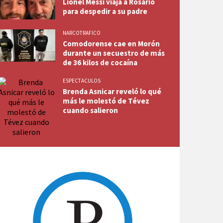
Lionel Messi viaja a Rosario
para despedir a su padre
NARCOTRAFICO
Comodorense cae en Morón
durante un secuestro de más
de 36 kilos de cocaína
ESPECTACULOS
Brenda Asnicar reveló lo qué
más le molestó de Tévez
cuando salieron