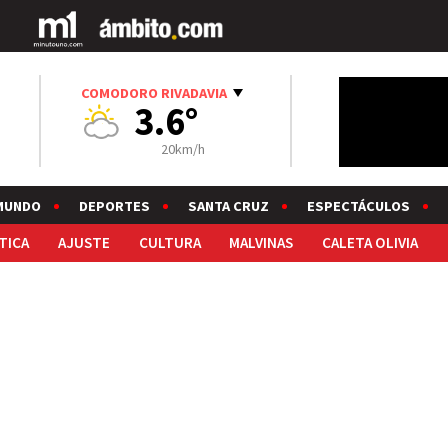
COMODORO RIVADAVIA
3.6°
20km/h
MUNDO
DEPORTES
SANTA CRUZ
ESPECTÁCULOS
TICA
AJUSTE
CULTURA
MALVINAS
CALETA OLIVIA