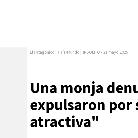
El Patagónico
|
País/Mundo
|
INSOLITO
-
21 mayo 2025
Una monja denu
expulsaron por
atractiva"