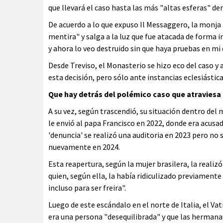
que llevará el caso hasta las más "altas esferas" de
De acuerdo a lo que expuso Il Messaggero, la monja 
mentira" y salga a la luz que fue atacada de forma i
y ahora lo veo destruido sin que haya pruebas en mi 
Desde Treviso, el Monasterio se hizo eco del caso 
esta decisión, pero sólo ante instancias eclesiástica
Que hay detrás del polémico caso que atraviesa 
A su vez, según trascendió, su situación dentro de
le envió al papa Francisco en 2022, donde era acusa
'denuncia' se realizó una auditoria en 2023 pero no 
nuevamente en 2024.
Esta reapertura, según la mujer brasilera, la realiz
quien, según ella, la había ridiculizado previament
incluso para ser freira".
Luego de este escándalo en el norte de Italia, el Va
era una persona "desequilibrada" y que las hermana