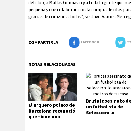
del club, a Mallas Gimnasia y a toda la gente que m
pequeña y que colaboran con la compra de rifas par
gracias de corazón a todos”, sostuvo Ramos Merceg
COMPARTIRLA
FACEBOOK
TW
NOTAS RELACIONADAS
Brutal asesinato d
El arquero polaco de
un futbolista de
Barcelona reconoció
Selección: lo
que tiene una
atacaron a metros
adicción que no
de su casa
puede ni quiere