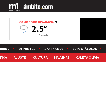
COMODORO RIVADAVIA
2.5°
5km/h
MUNDO
DEPORTES
SANTA CRUZ
ESPECTÁCULOS
TICA
AJUSTE
CULTURA
MALVINAS
CALETA OLIVIA