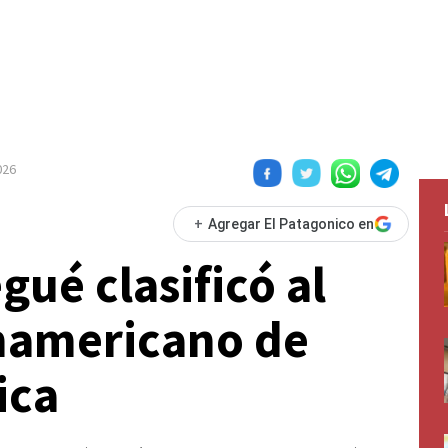
026
+
Agregar El Patagonico en
ué clasificó al
anamericano de
ica