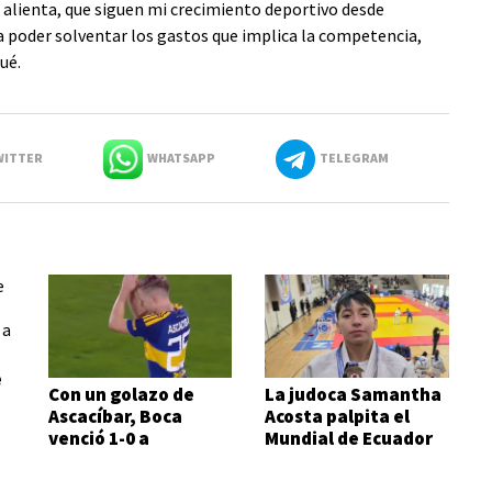
e alienta, que siguen mi crecimiento deportivo desde
a poder solventar los gastos que implica la competencia,
ué.
ITTER
WHATSAPP
TELEGRAM
e
Con un golazo de
La judoca Samantha
Ascacíbar, Boca
Acosta palpita el
venció 1-0 a
Mundial de Ecuador
Estudiantes