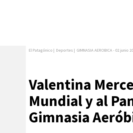
El Patagónico
|
Deportes
|
GIMNASIA AEROBICA
-
02 junio 2
Valentina Merceg
Mundial y al P
Gimnasia Aerób