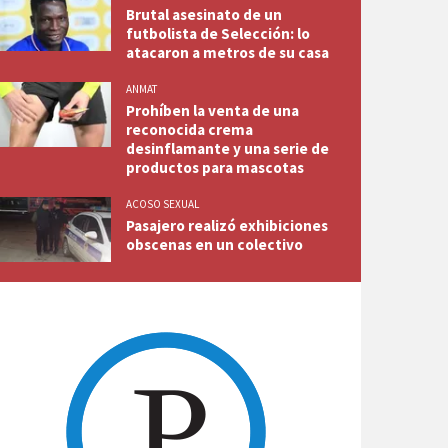
Brutal asesinato de un
futbolista de Selección: lo
atacaron a metros de su casa
ANMAT
Prohíben la venta de una
reconocida crema
desinflamante y una serie de
productos para mascotas
ACOSO SEXUAL
Pasajero realizó exhibiciones
obscenas en un colectivo