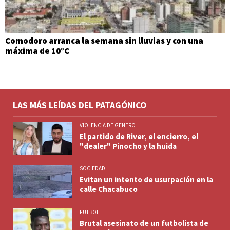
Comodoro arranca la semana sin lluvias y con una
máxima de 10°C
LAS MÁS LEÍDAS DEL PATAGÓNICO
VIOLENCIA DE GENERO
El partido de River, el encierro, el
"dealer" Pinocho y la huida
SOCIEDAD
Evitan un intento de usurpación en la
calle Chacabuco
FUTBOL
Brutal asesinato de un futbolista de