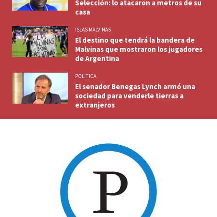
Selección: lo atacaron a metros de su
casa
ISLAS MALVINAS
El destino que tendrá la bandera de
Malvinas que mostraron los jugadores
de Argentina
POLITICA
El senador Benegas Lynch armó una
sociedad para venderle tierras a
extranjeros