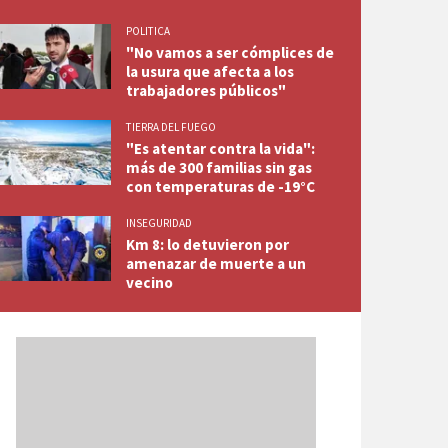
POLITICA
"No vamos a ser cómplices de
la usura que afecta a los
trabajadores públicos"
TIERRA DEL FUEGO
"Es atentar contra la vida":
más de 300 familias sin gas
con temperaturas de -19°C
INSEGURIDAD
Km 8: lo detuvieron por
amenazar de muerte a un
vecino