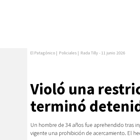
El Patagónico
|
Policiales
|
Rada Tilly
-
11 junio 2026
Violó una restri
terminó detenid
Un hombre de 34 años fue aprehendido tras ing
vigente una prohibición de acercamiento. El h