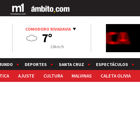
COMODORO RIVADAVIA
7°
16km/h
MUNDO
DEPORTES
SANTA CRUZ
ESPECTÁCULOS
TICA
AJUSTE
CULTURA
MALVINAS
CALETA OLIVIA