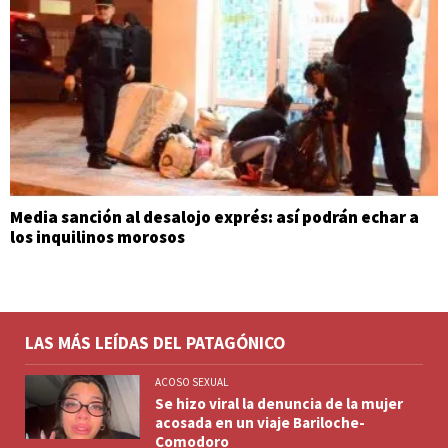
Media sanción al desalojo exprés: así podrán echar a
los inquilinos morosos
LAS MÁS LEÍDAS DEL PATAGÓNICO
ACOSO SEXUAL
Se hizo viral la denuncia de la mujer
acosada en un viaje Bariloche-
Comodoro