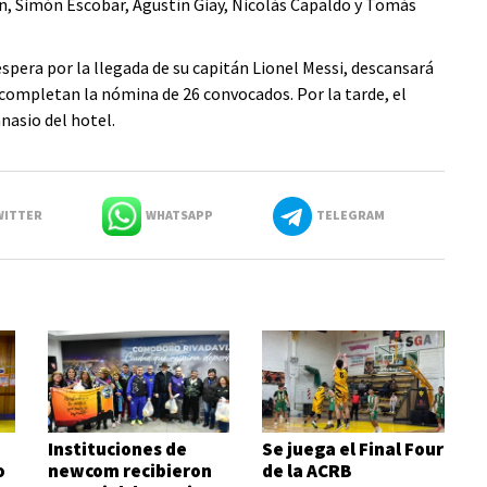
án, Simón Escobar, Agustín Giay, Nicolás Capaldo y Tomás
espera por la llegada de su capitán Lionel Messi, descansará
 completan la nómina de 26 convocados. Por la tarde, el
nasio del hotel.
ITTER
WHATSAPP
TELEGRAM
Instituciones de
Se juega el Final Four
o
newcom recibieron
de la ACRB