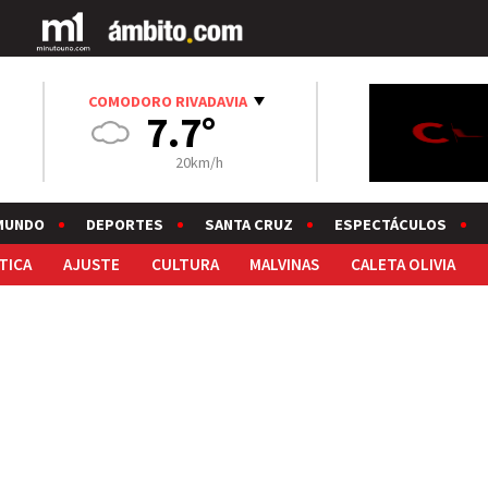
COMODORO RIVADAVIA
7.7°
20km/h
MUNDO
DEPORTES
SANTA CRUZ
ESPECTÁCULOS
TICA
AJUSTE
CULTURA
MALVINAS
CALETA OLIVIA