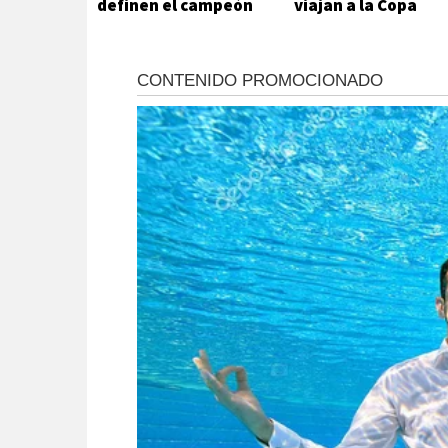
definen el campeón
viajan a la Copa
del futsal local
Hikari en Viedma