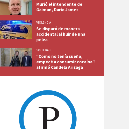
Murió el intendente de
Gaiman, Darío James
VIOLENCIA
Se disparó de manera
accidental al huir de una
pelea
SOCIEDAD
"Como no tenía sueño,
empecé a consumir cocaína",
afirmó Candela Arizaga