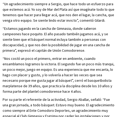
“Un agradecimiento siempre a Sergio, que hace todo un esfuerzo para
que estemos acá. Yo soy de Mar del Plata así que imagínate todo lo que
tenemos que hacer para llegar acá, que nos den el lugar, la cancha, que
venga otro equipo. Se siente lindo estar invicto”, comentó Gilardi.
“Estamos jugando en la cancha de Gimnasia, donde salieron
campeones hace poquito. El año pasado también jugamos acá, y se
siente bien que el básquet normal incluya también a personas con
discapacidad, y que nos den la posibilidad de jugar en una cancha de
primera”, expresó el capitán de Unión Comodorense.
“Nos costó un poco el primero, entrar en ambiente, cuando
ensamblamos logramos la victoria. El segundo fue un poco más tranqui,
un poco mejor, juego en equipo. Es una experiencia que me encanta, lo
hago con placer y gusto, y lo volvería a hacer las veces que sea
necesario porque me gusta jugar al básquet”, cerró el basquetbolista
marplatense de 39 años, que practica la disciplina desde los 10 años y
forma parte del plantel comodorense hace 4 años.
Por su parte el referente de la actividad, Sergio Aballar, señaló: “Fue
una gran jornada, a todo básquet. Estuvo muy bueno. El agradecimiento
como siempre al Ente Comodoro Deportes, un agradecimiento muy
especial al Club Gimnasia y Esgrima por ceder las instalaciones y por