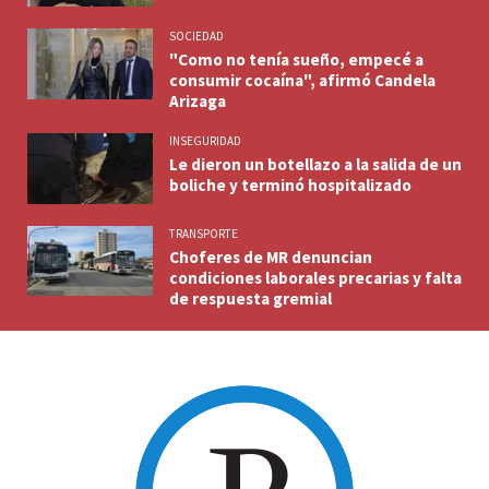
SOCIEDAD
"Como no tenía sueño, empecé a
consumir cocaína", afirmó Candela
Arizaga
INSEGURIDAD
Le dieron un botellazo a la salida de un
boliche y terminó hospitalizado
TRANSPORTE
Choferes de MR denuncian
condiciones laborales precarias y falta
de respuesta gremial