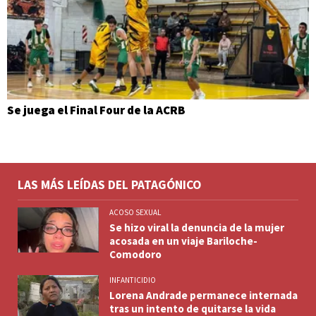
Se juega el Final Four de la ACRB
LAS MÁS LEÍDAS DEL PATAGÓNICO
ACOSO SEXUAL
Se hizo viral la denuncia de la mujer
acosada en un viaje Bariloche-
Comodoro
INFANTICIDIO
Lorena Andrade permanece internada
tras un intento de quitarse la vida