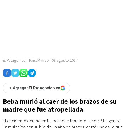
El Patagónico
|
País/Mundo
-
08 agosto 2017
+
Agregar El Patagonico en
Beba murió al caer de los brazos de su
madre que fue atropellada
El accidente ocurrió en la localidad bonaerense de Billinghurst.
La mujer iba con su hija de un año en brazos, cruzó una calle que