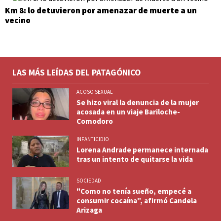
Km 8: lo detuvieron por amenazar de muerte a un
vecino
LAS MÁS LEÍDAS DEL PATAGÓNICO
ACOSO SEXUAL
Se hizo viral la denuncia de la mujer
acosada en un viaje Bariloche-
Comodoro
INFANTICIDIO
Lorena Andrade permanece internada
tras un intento de quitarse la vida
SOCIEDAD
"Como no tenía sueño, empecé a
consumir cocaína", afirmó Candela
Arizaga