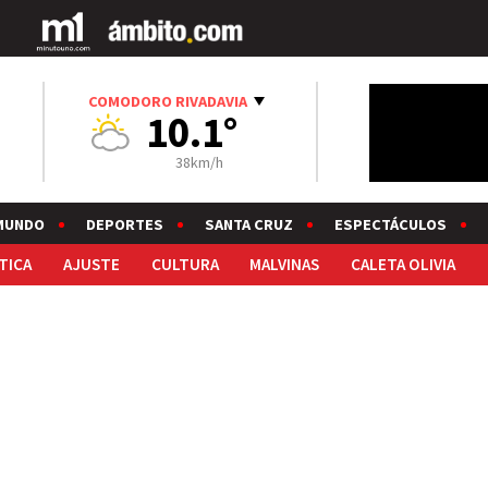
COMODORO RIVADAVIA
10.1°
38km/h
MUNDO
DEPORTES
SANTA CRUZ
ESPECTÁCULOS
TICA
AJUSTE
CULTURA
MALVINAS
CALETA OLIVIA