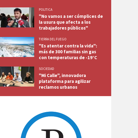
POLITICA
"No vamos a ser cómplices de
la usura que afecta a los
trabajadores públicos"
TIERRA DEL FUEGO
"Es atentar contra la vida":
más de 300 familias sin gas
con temperaturas de -19°C
SOCIEDAD
"Mi Calle", innovadora
plataforma para agilizar
reclamos urbanos