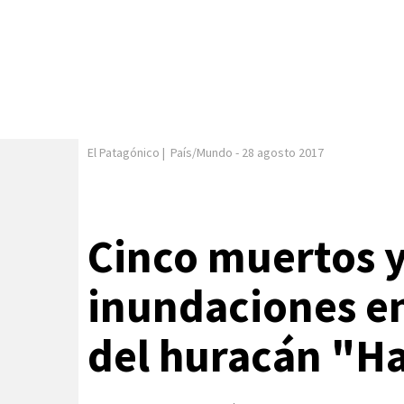
El Patagónico
|
País/Mundo
-
28 agosto 2017
Cinco muertos 
inundaciones en
del huracán "H