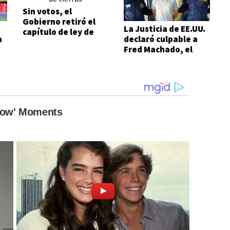
Sin votos, el
Gobierno retiró el
La Justicia de EE.UU.
capítulo de ley de
a
declaró culpable a
Tierras
Fred Machado, el
E
financista de Espert
l