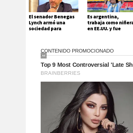
El senador Benegas
Es argentina,
Lynch armó una
trabaja como niñer
sociedad para
en EE.UU. y fue
venderle tierras a
arrestada por el IC
extranjeros
cuando iba a ver un
partido del Mundia