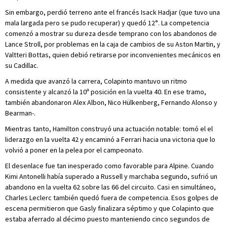
Sin embargo, perdió terreno ante el francés Isack Hadjar (que tuvo una
mala largada pero se pudo recuperar) y quedó 12°. La competencia
comenzó a mostrar su dureza desde temprano con los abandonos de
Lance Stroll, por problemas en la caja de cambios de su Aston Martin, y
Valtteri Bottas, quien debió retirarse por inconvenientes mecánicos en
su Cadillac.
A medida que avanzó la carrera, Colapinto mantuvo un ritmo
consistente y alcanzó la 10ª posición en la vuelta 40. En ese tramo,
también abandonaron Alex Albon, Nico Hülkenberg, Fernando Alonso y
Bearman-.
Mientras tanto, Hamilton construyó una actuación notable: tomó el el
liderazgo en la vuelta 42 y encaminó a Ferrari hacia una victoria que lo
volvió a poner en la pelea por el campeonato.
El desenlace fue tan inesperado como favorable para Alpine. Cuando
Kimi Antonelli había superado a Russell y marchaba segundo, sufrió un
abandono en la vuelta 62 sobre las 66 del circuito. Casi en simultáneo,
Charles Leclerc también quedó fuera de competencia. Esos golpes de
escena permitieron que Gasly finalizara séptimo y que Colapinto que
estaba aferrado al décimo puesto manteniendo cinco segundos de