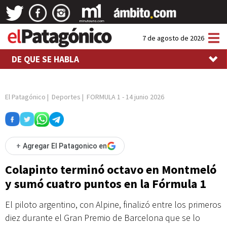
Tog
7 de agosto de 2026
nav
DE QUE SE HABLA
El Patagónico
|
Deportes
|
FORMULA 1
-
14 junio 2026
+
Agregar El Patagonico en
Colapinto terminó octavo en Montmeló
y sumó cuatro puntos en la Fórmula 1
El piloto argentino, con Alpine, finalizó entre los primeros
diez durante el Gran Premio de Barcelona que se lo