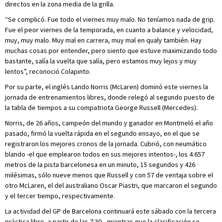
directos en la zona media de la grilla.
“Se complicó. Fue todo el viernes muy malo. No teníamos nada de grip.
Fue el peor viernes de la temporada, en cuanto a balance y velocidad,
muy, muy malo. Muy mal en carrera, muy mal en qualy también. Hay
muchas cosas por entender, pero siento que estuve maximizando todo
bastante, salía la vuelta que salía, pero estamos muy lejos y muy
lentos”, reconoció Colapinto.
Por su parte, el inglés Lando Norris (McLaren) dominó este viernes la
jornada de entrenamientos libres, donde relegó al segundo puesto de
la tabla de tiempos a su compatriota George Russell (Mercedes).
Norris, de 26 años, campeón del mundo y ganador en Montmeló el año
pasado, firmó la vuelta rápida en el segundo ensayo, en el que se
registraron los mejores cronos de la jornada. Cubrió, con neumático
blando -el que emplearon todos en sus mejores intentos-, los 4.657
metros de la pista barcelonesa en un minuto, 15 segundos y 426
milésimas, sólo nueve menos que Russell y con 57 de ventaja sobre el
otro McLaren, el del australiano Oscar Piastri, que marcaron el segundo
y el tercer tiempo, respectivamente.
La actividad del GP de Barcelona continuará este sábado con la tercera
práctica libre -a partir de las 7:30-, mientras que la clasificación se