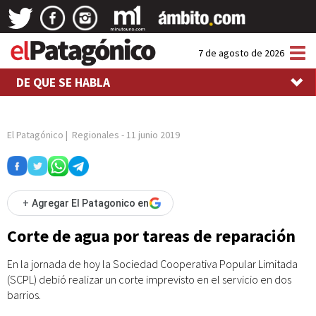
Tog
7 de agosto de 2026
nav
DE QUE SE HABLA
El Patagónico
|
Regionales
-
11 junio 2019
+
Agregar El Patagonico en
Corte de agua por tareas de reparación
En la jornada de hoy la Sociedad Cooperativa Popular Limitada
(SCPL) debió realizar un corte imprevisto en el servicio en dos
barrios.