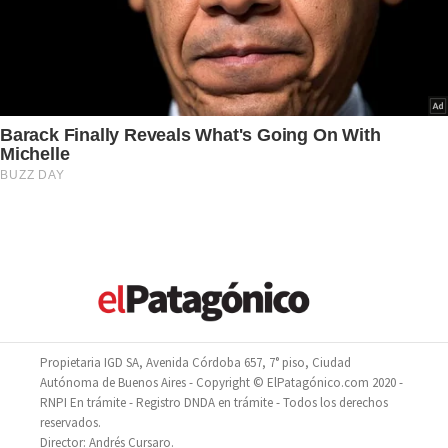
Propietaria IGD SA, Avenida Córdoba 657, 7° piso, Ciudad
Autónoma de Buenos Aires - Copyright © ElPatagónico.com 2020 -
RNPI En trámite - Registro DNDA en trámite - Todos los derechos
reservados.
Director: Andrés Cursaro.