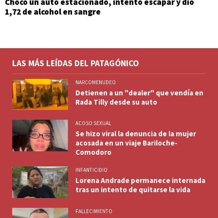
Chocó un auto estacionado, intentó escapar y dio
1,72 de alcohol en sangre
LAS MÁS LEÍDAS DEL PATAGÓNICO
NARCOMENUDEO
Detienen a un "dealer" que vendía en
Rada Tilly desde su auto
ACOSO SEXUAL
Se hizo viral la denuncia de la mujer
acosada en un viaje Bariloche-
Comodoro
INFANTICIDIO
Lorena Andrade permanece internada
tras un intento de quitarse la vida
FALLECIMIENTO