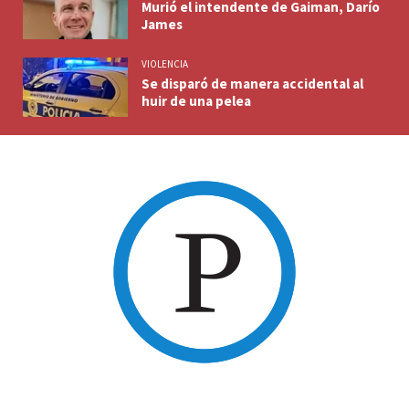
Murió el intendente de Gaiman, Darío
James
VIOLENCIA
Se disparó de manera accidental al
huir de una pelea