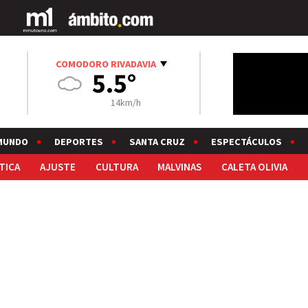
COMODORO RIVADAVIA
5.5°
14km/h
MUNDO
DEPORTES
SANTA CRUZ
ESPECTÁCULOS
TICA
AJUSTE
CULTURA
MALVINAS
CALETA OLIVIA