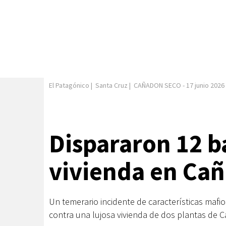
El Patagónico
|
Santa Cruz
|
CAÑADON SECO
-
17 junio 2026
Dispararon 12 b
vivienda en Ca
Un temerario incidente de características mafio
contra una lujosa vivienda de dos plantas de 