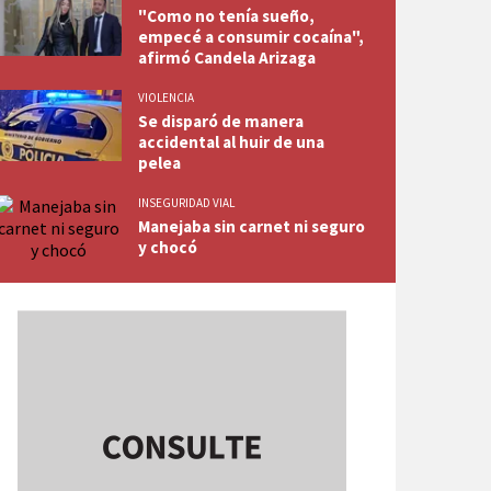
"Como no tenía sueño,
empecé a consumir cocaína",
afirmó Candela Arizaga
VIOLENCIA
Se disparó de manera
accidental al huir de una
pelea
INSEGURIDAD VIAL
Manejaba sin carnet ni seguro
y chocó