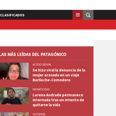
CLASIFICADOS
LAS MÁS LEÍDAS DEL PATAGÓNICO
ACOSO SEXUAL
Se hizo viral la denuncia de la
mujer acosada en un viaje
Bariloche-Comodoro
INFANTICIDIO
Lorena Andrade permanece
internada tras un intento de
quitarse la vida
SOCIEDAD