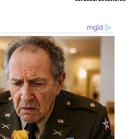
orgánica del BCRA
a dos inquilinos de
Barrelier