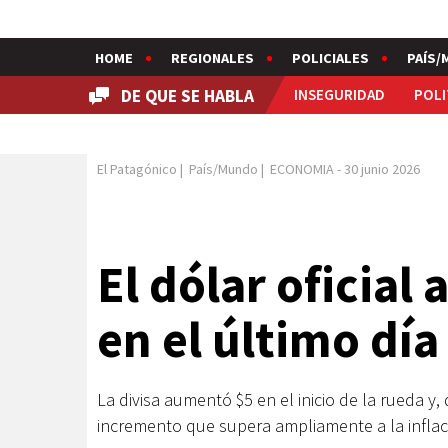
HOME
REGIONALES
POLICIALES
PAÍS/
DE QUE SE HABLA
INSEGURIDAD
POLI
El Patagónico
|
País/Mundo
|
ECONOMIA
-
30 junio 2026
El dólar oficial 
en el último día
La divisa aumentó $5 en el inicio de la rueda y
incremento que supera ampliamente a la inflac