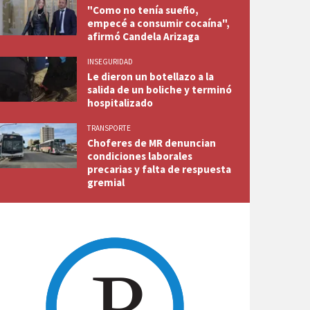
"Como no tenía sueño,
empecé a consumir cocaína",
afirmó Candela Arizaga
INSEGURIDAD
Le dieron un botellazo a la
salida de un boliche y terminó
hospitalizado
TRANSPORTE
Choferes de MR denuncian
condiciones laborales
precarias y falta de respuesta
gremial