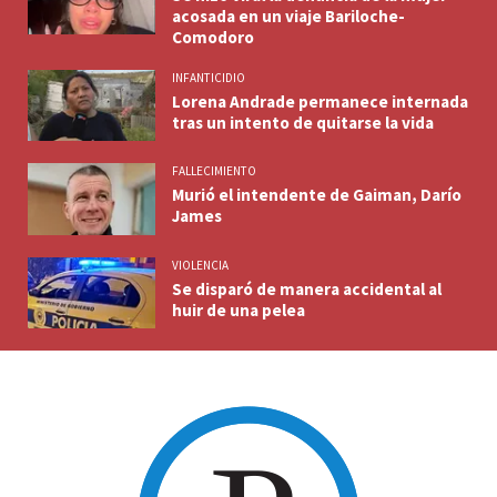
acosada en un viaje Bariloche-
Comodoro
INFANTICIDIO
Lorena Andrade permanece internada
tras un intento de quitarse la vida
FALLECIMIENTO
Murió el intendente de Gaiman, Darío
James
VIOLENCIA
Se disparó de manera accidental al
huir de una pelea