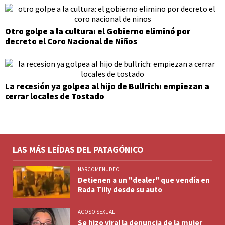
Otro golpe a la cultura: el Gobierno eliminó por
decreto el Coro Nacional de Niños
La recesión ya golpea al hijo de Bullrich: empiezan a
cerrar locales de Tostado
LAS MÁS LEÍDAS DEL PATAGÓNICO
NARCOMENUDEO
Detienen a un "dealer" que vendía en
Rada Tilly desde su auto
ACOSO SEXUAL
Se hizo viral la denuncia de la mujer