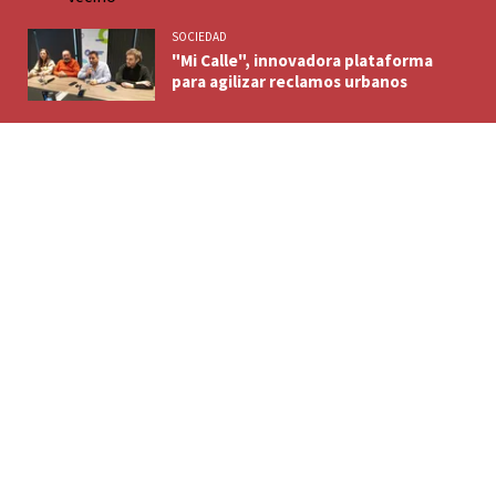
SOCIEDAD
"Mi Calle", innovadora plataforma
para agilizar reclamos urbanos