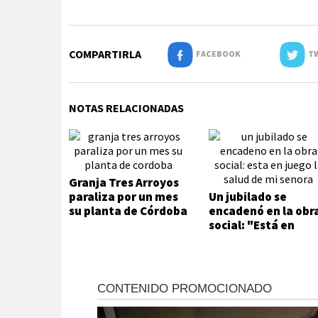
COMPARTIRLA
FACEBOOK
TW
NOTAS RELACIONADAS
Granja Tres Arroyos
paraliza por un mes
Un jubilado se
su planta de Córdoba
encadenó en la obr
social: "Está en
juego la salud de m
señora"