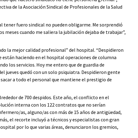
tiva de la Asociación Sindical de Profesionales de la Salud
al tener fuero sindical no pueden obligarme. Me sorprendió
s meses cuando me saliera la jubilación dejaba de trabajar”,
do la mejor calidad profesional” del hospital. “Despidieron
se están haciendo en el hospital operaciones de columna
do los servicios. Hoy me entero que de guardia de
del jueves quedó con un solo psiquiatra. Despidieron gente
 sacar a todo el personal que mantiene el prestigio de
ededor de 700 despidos. Este año, el conflicto en el
ución interna con los 122 contratos que no serían
enfermero/as, alguno/as con más de 15 años de antigüedad,
ás, el recorte incluyó a técnicos y especialistas con gran
spital por lo que varias áreas, denunciaron los gremios,