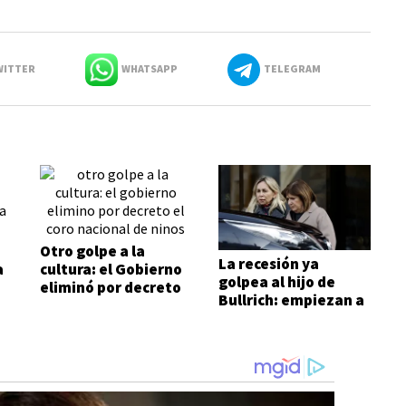
ITTER
WHATSAPP
TELEGRAM
Otro golpe a la
La recesión ya
a
cultura: el Gobierno
golpea al hijo de
eliminó por decreto
Bullrich: empiezan a
i
el Coro Nacional de
cerrar locales de
Niños
Tostado