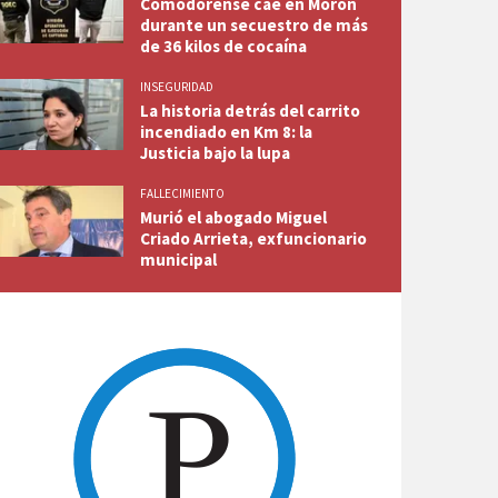
Comodorense cae en Morón
durante un secuestro de más
de 36 kilos de cocaína
INSEGURIDAD
La historia detrás del carrito
incendiado en Km 8: la
Justicia bajo la lupa
FALLECIMIENTO
Murió el abogado Miguel
Criado Arrieta, exfuncionario
municipal