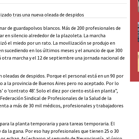
enar de guardapolvos blancos. Más de 200 profesionales de
r en silencio alrededor de la plazoleta. La marcha
zó el miedo por un rato. La movilización se produjo en
en sucediendo en los últimos meses y el anuncio de que 300
 otra marcha y el 12 de septiembre una jornada nacional de
 oleadas de despidos. Porque el personal está en un 90 por
 a la provincia de Buenos Aires pero no aceptado. Por lo
o ‘contrato 48’. Solo el diez por ciento está en planta”,
 Federación Sindical de Profesionales de la Salud de la
nta a más de 30 mil médicos, profesionales y trabajadores
para la planta temporaria y para tareas temporaria. El
e da la gana. Por eso hay profesionales que tienen 25 o 30
Los echan. Así echaron al segundo de Neurocirugía, al único