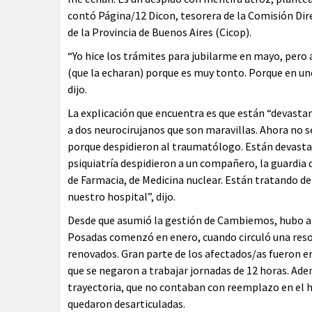
contó Página/12 Dicon, tesorera de la Comisión Direc
de la Provincia de Buenos Aires (Cicop).
“Yo hice los trámites para jubilarme en mayo, pero 
(que la echaran) porque es muy tonto. Porque en uno
dijo.
La explicación que encuentra es que están “devastan
a dos neurocirujanos que son maravillas. Ahora no 
porque despidieron al traumatólogo. Están devastan
psiquiatría despidieron a un compañero, la guardia 
de Farmacia, de Medicina nuclear. Están tratando de
nuestro hospital”, dijo.
Desde que asumió la gestión de Cambiemos, hubo alr
Posadas comenzó en enero, cuando circuló una resol
renovados. Gran parte de los afectados/as fueron 
que se negaron a trabajar jornadas de 12 horas. Adem
trayectoria, que no contaban con reemplazo en el ho
quedaron desarticuladas.