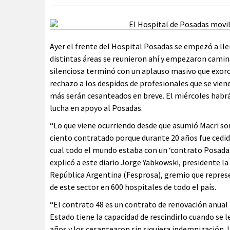
Ayer el frente del Hospital Posadas se empezó a ll
distintas áreas se reunieron ahí y empezaron camina
silenciosa terminó con un aplauso masivo que exorci
rechazo a los despidos de profesionales que se vien
más serán cesanteados en breve. El miércoles habrá
lucha en apoyo al Posadas.
“Lo que viene ocurriendo desde que asumió Macri son
ciento contratado porque durante 20 años fue cedido
cual todo el mundo estaba con un ‘contrato Posadas’ 
explicó a este diario Jorge Yabkowski, presidente la
República Argentina (Fesprosa), gremio que represe
de este sector en 600 hospitales de todo el país.
“El contrato 48 es un contrato de renovación anual 
Estado tiene la capacidad de rescindirlo cuando se l
años y los cesantearon sin siquiera indemnización. 