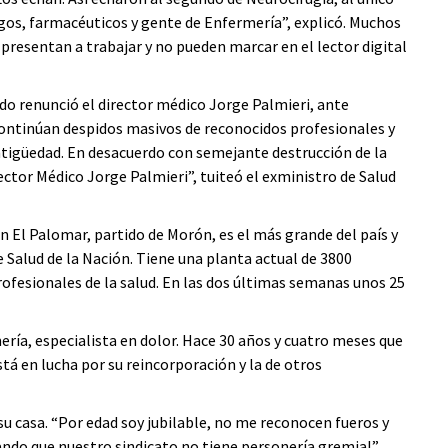
ogos, farmacéuticos y gente de Enfermería”, explicó. Muchos
 presentan a trabajar y no pueden marcar en el lector digital
do renunció el director médico Jorge Palmieri, ante
ontinúan despidos masivos de reconocidos profesionales y
tigüedad. En desacuerdo con semejante destrucción de la
ector Médico Jorge Palmieri”, tuiteó el exministro de Salud
 El Palomar, partido de Morón, es el más grande del país y
 Salud de la Nación. Tiene una planta actual de 3800
ofesionales de la salud. En las dos últimas semanas unos 25
ería, especialista en dolor. Hace 30 años y cuatro meses que
stá en lucha por su reincorporación y la de otros
su casa. “Por edad soy jubilable, no me reconocen fueros y
ndo que nuestro sindicato no tiene personería gremial”,