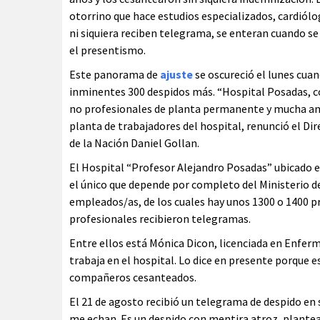
otorrino que hace estudios especializados, cardiól
ni siquiera reciben telegrama, se enteran cuando se
el presentismo.
Este panorama de
ajuste
se oscureció el lunes cuan
inminentes 300 despidos más. “Hospital Posadas, c
no profesionales de planta permanente y mucha an
planta de trabajadores del hospital, renunció el Dir
de la Nación Daniel Gollan.
El Hospital “Profesor Alejandro Posadas” ubicado en
el único que depende por completo del Ministerio de
empleados/as, de los cuales hay unos 1300 o 1400 pr
profesionales recibieron telegramas.
Entre ellos está Mónica Dicon, licenciada en Enferm
trabaja en el hospital. Lo dice en presente porque e
compañeros cesanteados.
El 21 de agosto recibió un telegrama de despido en 
me echan. Es un despido con mentira atroz, plantea