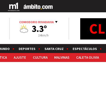
COMODORO RIVADAVIA
3.3°
24km/h
MUNDO
DEPORTES
SANTA CRUZ
ESPECTÁCULOS
TICA
AJUSTE
CULTURA
MALVINAS
CALETA OLIVIA