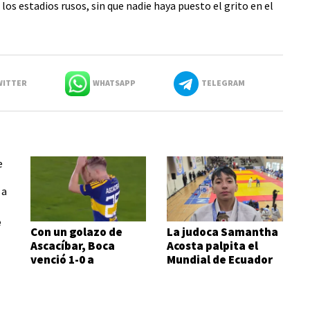
los estadios rusos, sin que nadie haya puesto el grito en el
ITTER
WHATSAPP
TELEGRAM
e
Con un golazo de
La judoca Samantha
Ascacíbar, Boca
Acosta palpita el
venció 1-0 a
Mundial de Ecuador
Estudiantes