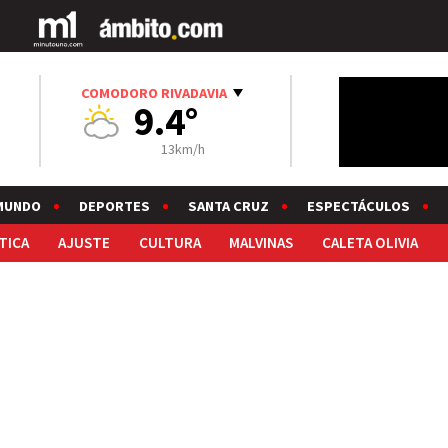
COMODORO RIVADAVIA
9.4°
13km/h
MUNDO
DEPORTES
SANTA CRUZ
ESPECTÁCULOS
TICA
AJUSTE
CULTURA
MALVINAS
CALETA OLIVIA