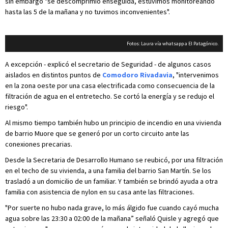
sin embargo "se descomprimió enseguida, estuvimos monitoreando
hasta las 5 de la mañana y no tuvimos inconvenientes".
Fotos: Laura vía whatsapp a El Patagónico.
A excepción - explicó el secretario de Seguridad - de algunos casos
aislados en distintos puntos de
Comodoro Rivadavia
, "intervenimos
en la zona oeste por una casa electrificada como consecuencia de la
filtración de agua en el entretecho. Se cortó la energía y se redujo el
riesgo".
Al mismo tiempo también hubo un principio de incendio en una vivienda
de barrio Muore que se generó por un corto circuito ante las
conexiones precarias.
Desde la Secretaria de Desarrollo Humano se reubicó, por una filtración
en el techo de su vivienda, a una familia del barrio San Martín. Se los
trasladó a un domicilio de un familiar. Y también se brindó ayuda a otra
familia con asistencia de nylon en su casa ante las filtraciones.
"Por suerte no hubo nada grave, lo más álgido fue cuando cayó mucha
agua sobre las 23:30 a 02:00 de la mañana” señaló Quisle y agregó que