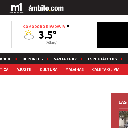
COMODORO RIVADAVIA
3.5°
20km/h
MUNDO
DEPORTES
SANTA CRUZ
ESPECTÁCULOS
TICA
AJUSTE
CULTURA
MALVINAS
CALETA OLIVIA
LAS