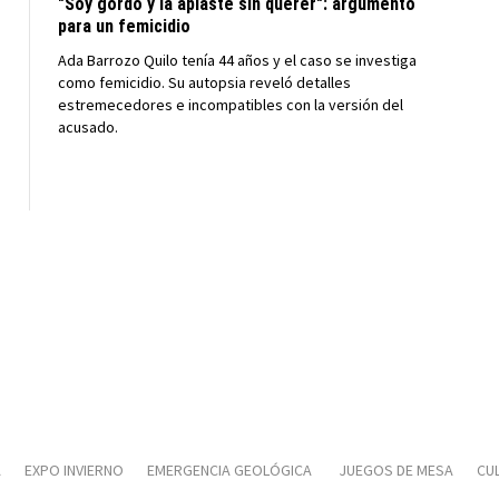
"Soy gordo y la aplasté sin querer": argumento
para un femicidio
Ada Barrozo Quilo tenía 44 años y el caso se investiga
como femicidio. Su autopsia reveló detalles
estremecedores e incompatibles con la versión del
acusado.
A
EXPO INVIERNO
EMERGENCIA GEOLÓGICA
JUEGOS DE MESA
CUL