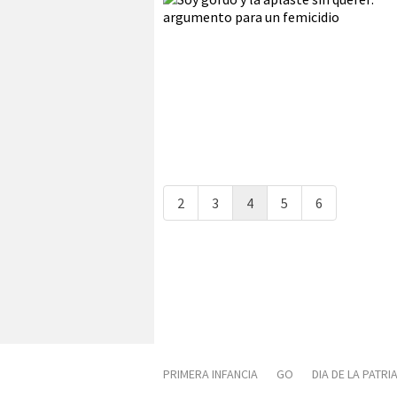
2
3
4
5
6
PRIMERA INFANCIA
GO
DIA DE LA PATRI