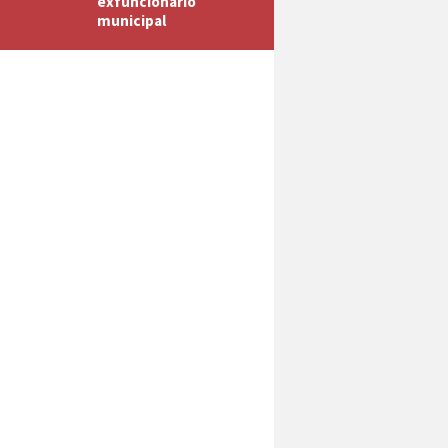
exfuncionario
municipal