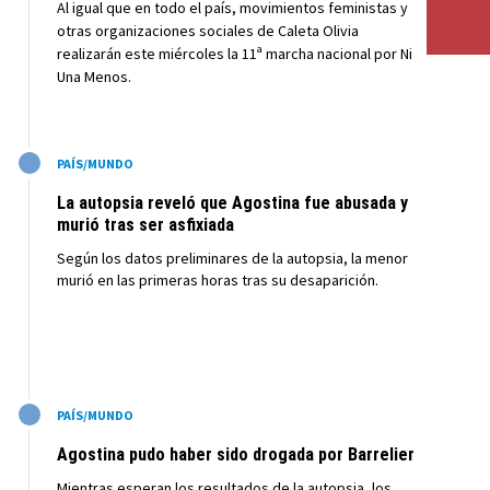
Al igual que en todo el país, movimientos feministas y
otras organizaciones sociales de Caleta Olivia
realizarán este miércoles la 11ª marcha nacional por Ni
Una Menos.
M
PAÍS/MUNDO
La autopsia reveló que Agostina fue abusada y
murió tras ser asfixiada
Según los datos preliminares de la autopsia, la menor
murió en las primeras horas tras su desaparición.
M
PAÍS/MUNDO
Agostina pudo haber sido drogada por Barrelier
Mientras esperan los resultados de la autopsia, los