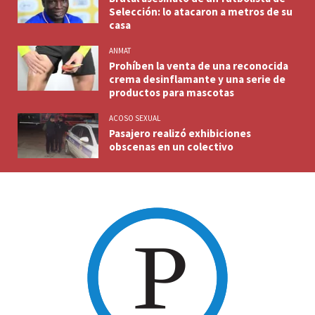
Selección: lo atacaron a metros de su
casa
ANMAT
Prohíben la venta de una reconocida
crema desinflamante y una serie de
productos para mascotas
ACOSO SEXUAL
Pasajero realizó exhibiciones
obscenas en un colectivo