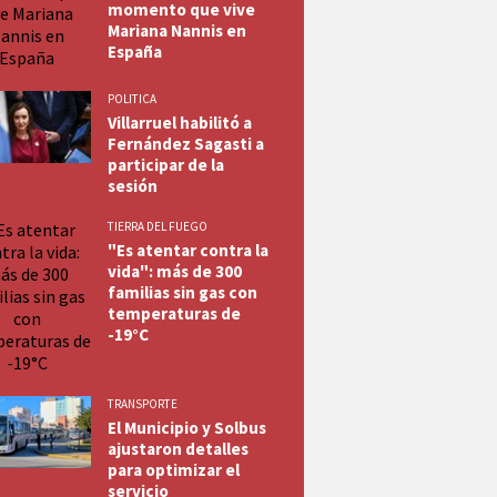
momento que vive
Mariana Nannis en
España
POLITICA
Villarruel habilitó a
Fernández Sagasti a
participar de la
sesión
TIERRA DEL FUEGO
"Es atentar contra la
vida": más de 300
familias sin gas con
temperaturas de
-19°C
TRANSPORTE
El Municipio y Solbus
ajustaron detalles
para optimizar el
servicio