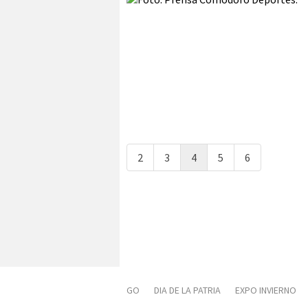
2
3
4
5
6
GO
DIA DE LA PATRIA
EXPO INVIERNO