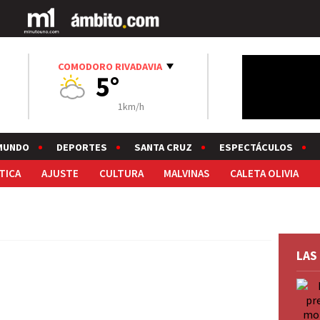
COMODORO RIVADAVIA
5°
1km/h
MUNDO
DEPORTES
SANTA CRUZ
ESPECTÁCULOS
TICA
AJUSTE
CULTURA
MALVINAS
CALETA OLIVIA
LAS