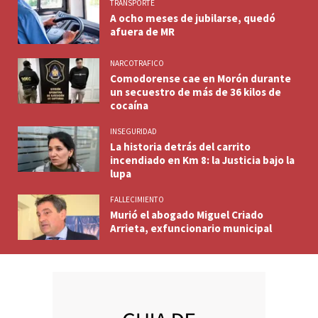
TRANSPORTE
A ocho meses de jubilarse, quedó
afuera de MR
NARCOTRAFICO
Comodorense cae en Morón durante
un secuestro de más de 36 kilos de
cocaína
INSEGURIDAD
La historia detrás del carrito
incendiado en Km 8: la Justicia bajo la
lupa
FALLECIMIENTO
Murió el abogado Miguel Criado
Arrieta, exfuncionario municipal