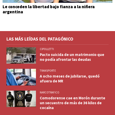
Le conceden la libertad bajo fianza a la niñera
argentina
LAS MÁS LEÍDAS DEL PATAGÓNICO
CIPOLLETTI
Pacto suicida de un matrimonio que
no podía afrontar las deudas
TRANSPORTE
A ocho meses de jubilarse, quedó
afuera de MR
NARCOTRAFICO
Comodorense cae en Morón durante
un secuestro de más de 36 kilos de
cocaína