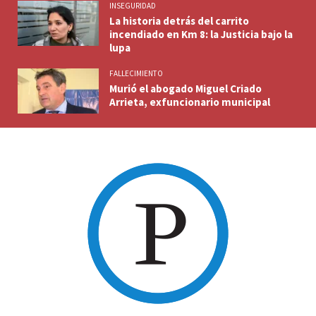
INSEGURIDAD
La historia detrás del carrito
incendiado en Km 8: la Justicia bajo la
lupa
FALLECIMIENTO
Murió el abogado Miguel Criado
Arrieta, exfuncionario municipal