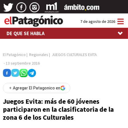
Tog
7 de agosto de 2026
nav
DE QUE SE HABLA
El Patagónico
|
Regionales
|
JUEGOS CULTURALES EVITA
-
13 septiembre 2016
+
Agregar El Patagonico en
Juegos Evita: más de 60 jóvenes
participaron en la clasificatoria de la
zona 6 de los Culturales