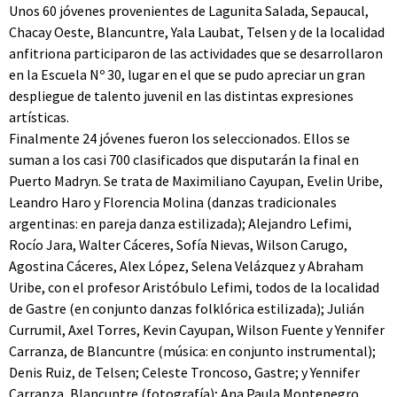
Unos 60 jóvenes provenientes de Lagunita Salada, Sepaucal,
Chacay Oeste, Blancuntre, Yala Laubat, Telsen y de la localidad
anfitriona participaron de las actividades que se desarrollaron
en la Escuela Nº 30, lugar en el que se pudo apreciar un gran
despliegue de talento juvenil en las distintas expresiones
artísticas.
Finalmente 24 jóvenes fueron los seleccionados. Ellos se
suman a los casi 700 clasificados que disputarán la final en
Puerto Madryn. Se trata de Maximiliano Cayupan, Evelin Uribe,
Leandro Haro y Florencia Molina (danzas tradicionales
argentinas: en pareja danza estilizada); Alejandro Lefimi,
Rocío Jara, Walter Cáceres, Sofía Nievas, Wilson Carugo,
Agostina Cáceres, Alex López, Selena Velázquez y Abraham
Uribe, con el profesor Aristóbulo Lefimi, todos de la localidad
de Gastre (en conjunto danzas folklórica estilizada); Julián
Currumil, Axel Torres, Kevin Cayupan, Wilson Fuente y Yennifer
Carranza, de Blancuntre (música: en conjunto instrumental);
Denis Ruiz, de Telsen; Celeste Troncoso, Gastre; y Yennifer
Carranza, Blancuntre (fotografía); Ana Paula Montenegro,