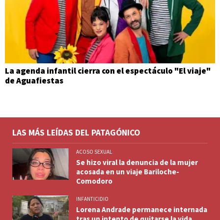
La agenda infantil cierra con el espectáculo "El viaje"
de Aguafiestas
LAS MÁS LEÍDAS DEL PATAGÓNICO
ACOSO SEXUAL
Se hizo viral la denuncia de la mujer
acosada en un viaje Bariloche-
Comodoro
INFANTICIDIO
Lorena Andrade permanece internada
tras un intento de quitarse la vida