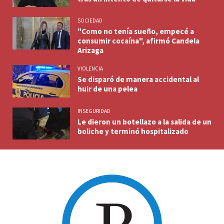
SOCIEDAD
"Como no tenía sueño, empecé a
consumir cocaína", afirmó Candela
Arizaga
VIOLENCIA
Se disparó de manera accidental al
huir de una pelea
INSEGURIDAD
Le dieron un botellazo a la salida de un
boliche y terminó hospitalizado