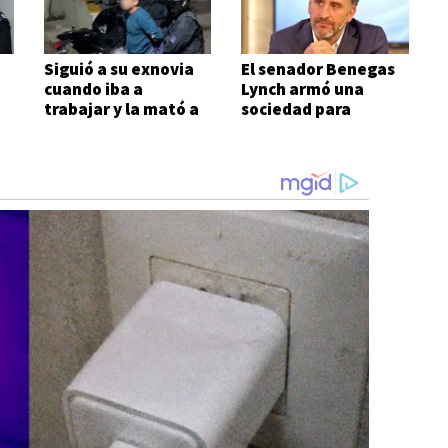
Siguió a su exnovia
El senador Benegas
cuando iba a
Lynch armó una
trabajar y la mató a
sociedad para
puñaladas en plena
venderle tierras a
calle
extranjeros