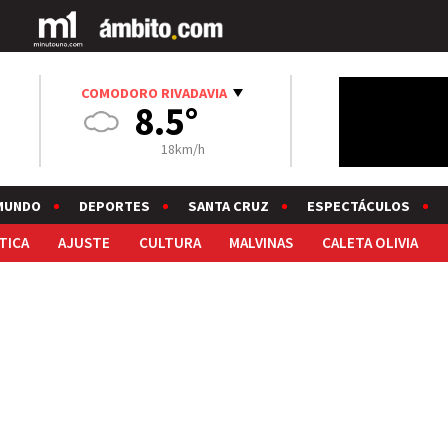
COMODORO RIVADAVIA
8.5°
18km/h
MUNDO
DEPORTES
SANTA CRUZ
ESPECTÁCULOS
TICA
AJUSTE
CULTURA
MALVINAS
CALETA OLIVIA