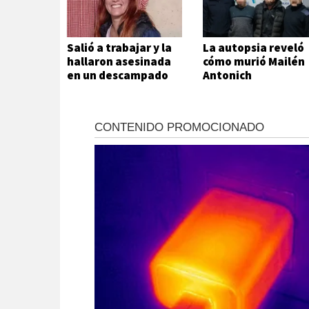
Salió a trabajar y la
La autopsia reveló
hallaron asesinada
cómo murió Mailén
en un descampado
Antonich
de Pilar