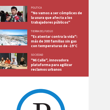
POLITICA
"No vamos a ser cómplices de
la usura que afecta a los
trabajadores públicos"
TIERRA DEL FUEGO
"Es atentar contra la vida":
más de 300 familias sin gas
con temperaturas de -19°C
SOCIEDAD
"Mi Calle", innovadora
plataforma para agilizar
reclamos urbanos