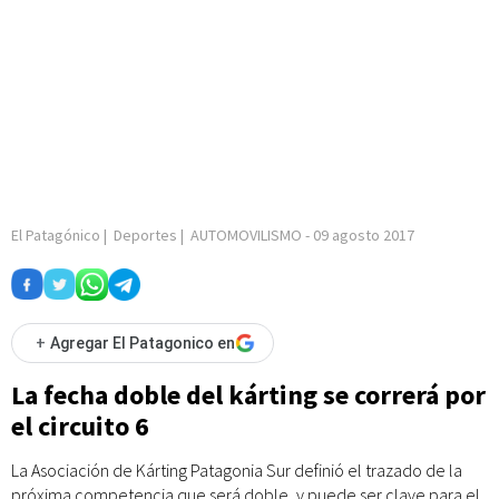
El Patagónico
|
Deportes
|
AUTOMOVILISMO
-
09 agosto 2017
+
Agregar El Patagonico en
La fecha doble del kárting se correrá por
el circuito 6
La Asociación de Kárting Patagonia Sur definió el trazado de la
próxima competencia que será doble, y puede ser clave para el