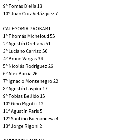
9º Tomás D'elía 13
10º Juan Cruz Velázquez 7
CATEGORIA PROKART
1º Thomás Micheloud 55
2º Agustín Orellana 51
3º Luciano Carrizo 50
4º Bruno Vargas 34
5º Nicolás Rodríguez 26
6º Alex Barría 26
7º Ignacio Montenegro 22
8º Agustín Laspiur 17
9º Tobías Bellido 15
10º Gino Rigotti 12
11º Agustín París 5
12º Santino Buenanueva 4
13º Jorge Rigoni 2