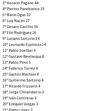
3º Horacio Pagano 44
4º Pierino Panebianco 33
5º Mario Ogas 32
6º Luis Nacini 27
7º Genaro Castillo 16
8º Elio Rodríguez 16
9º Luciano Sartorio 14
10º Leonardo Espinoza 14
11º Pablo Soetber 9
12º Gustavo Bevilacqua 8
13º Pablo Pires 5
14º Federico Turrez 4
15º Gastón Machain 4
16º Guillermo Sartorio 4
17º Ricardo Frizzarin 4
18º Jorge Chiramberro 3
19º Iván Contreras 3
20º Ezequiel Vargas 3
21º Diego López 2