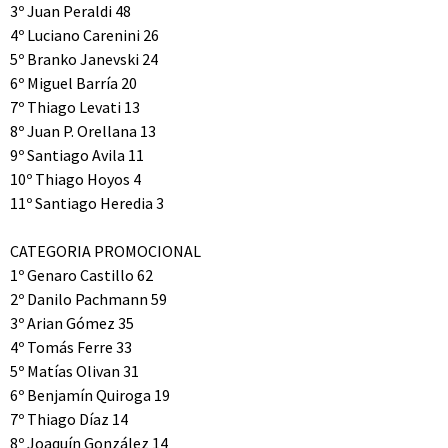
3º Juan Peraldi 48
4º Luciano Carenini 26
5º Branko Janevski 24
6º Miguel Barría 20
7º Thiago Levati 13
8º Juan P. Orellana 13
9º Santiago Avila 11
10º Thiago Hoyos 4
11º Santiago Heredia 3
CATEGORIA PROMOCIONAL
1º Genaro Castillo 62
2º Danilo Pachmann 59
3º Arian Gómez 35
4º Tomás Ferre 33
5º Matías Olivan 31
6º Benjamín Quiroga 19
7º Thiago Díaz 14
8º Joaquín González 14