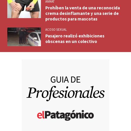
ANMAT
Prohíben la venta de una reconocida
crema desinflamante y una serie de
productos para mascotas
ACOSO SEXUAL
Pasajero realizó exhibiciones
obscenas en un colectivo