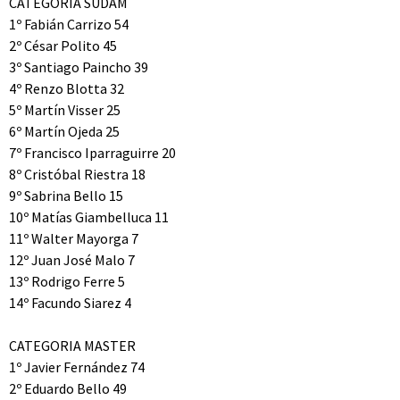
CATEGORIA SUDAM
1º Fabián Carrizo 54
2º César Polito 45
3º Santiago Paincho 39
4º Renzo Blotta 32
5º Martín Visser 25
6º Martín Ojeda 25
7º Francisco Iparraguirre 20
8º Cristóbal Riestra 18
9º Sabrina Bello 15
10º Matías Giambelluca 11
11º Walter Mayorga 7
12º Juan José Malo 7
13º Rodrigo Ferre 5
14º Facundo Siarez 4
CATEGORIA MASTER
1º Javier Fernández 74
2º Eduardo Bello 49