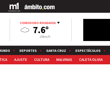
COMODORO RIVADAVIA
7.6°
18km/h
MUNDO
DEPORTES
SANTA CRUZ
ESPECTÁCULOS
TICA
AJUSTE
CULTURA
MALVINAS
CALETA OLIVIA