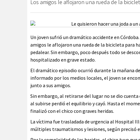
Los amigos le aflojaron una rueda de la bicicle
Un joven sufrió un dramático accidente en Córdoba.
amigos le aflojaron una rueda de la bicicleta para 
pedalear. Sin embargo, poco después todo se descont
hospitalizado en grave estado.
El dramático episodio ocurrió durante la mañana del 
informado por los medios locales, el joven se encon
junto a sus amigos.
Sin embargo, al retirarse del lugar no se dio cuenta d
al subirse perdió el equilibrio y cayó. Hasta el mo
finalizó con el chico con graves heridas.
La víctima fue trasladada de urgencia al Hospital Il
múltiples traumatismos y lesiones, según precisó 
Por la complejidad de las heridas, el chico tuvo que 