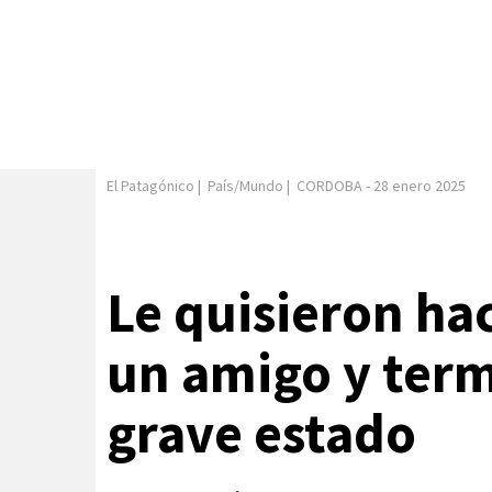
El Patagónico
|
País/Mundo
|
CORDOBA
-
28 enero 2025
Le quisieron ha
un amigo y term
grave estado