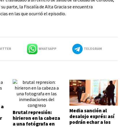
su parte, la Fiscalía de Alta Gracia se encuentra
ias en las que ocurrió el episodio.
ITTER
WHATSAPP
TELEGRAM
 a
Media sanción al
Brutal represión:
desalojo exprés: así
r
hirieron en la cabeza
podrán echar a los
a una fotógrafa en
inquilinos morosos