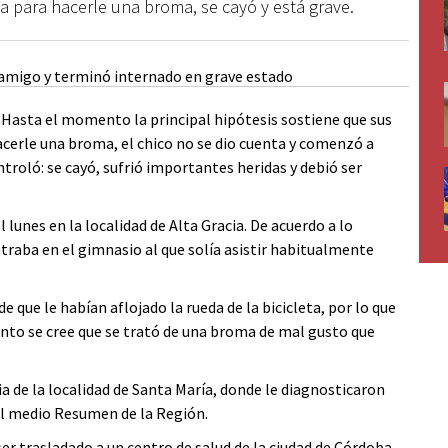
ta para hacerle una broma, se cayó y está grave.
 Hasta el momento la principal hipótesis sostiene que sus
hacerle una broma, el chico no se dio cuenta y comenzó a
roló: se cayó, sufrió importantes heridas y debió ser
lunes en la localidad de Alta Gracia. De acuerdo a lo
traba en el gimnasio al que solía asistir habitualmente
e que le habían aflojado la rueda de la bicicleta, por lo que
mento se cree que se trató de una broma de mal gusto que
lia de la localidad de Santa María, donde le diagnosticaron
el medio Resumen de la Región.
ser trasladado a un centro de salud de la ciudad de Córdoba,