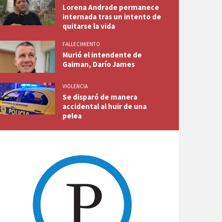
Lorena Andrade permanece
internada tras un intento de
quitarse la vida
FALLECIMIENTO
Murió el intendente de
Gaiman, Darío James
VIOLENCIA
Se disparó de manera
accidental al huir de una
pelea