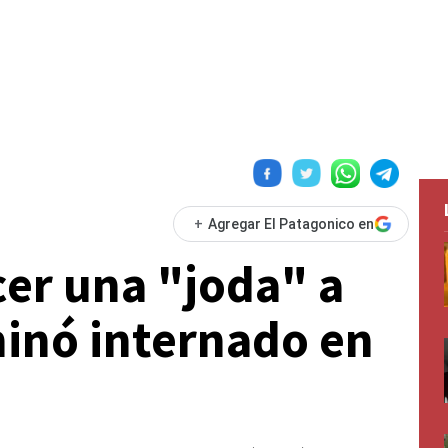
+
Agregar El Patagonico en
cer una "joda" a
inó internado en