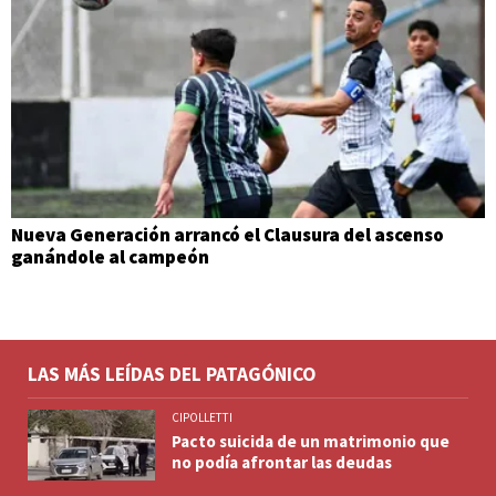
Nueva Generación arrancó el Clausura del ascenso
ganándole al campeón
LAS MÁS LEÍDAS DEL PATAGÓNICO
CIPOLLETTI
Pacto suicida de un matrimonio que
no podía afrontar las deudas