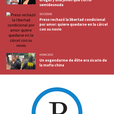
semidesnuda
SOCIEDAD
Preso rechazó la libertad condicional
por amor: quiere quedarse en la cárcel
con su novio
HOMICIDIO
Un exgendarme de élite era sicario de
la mafia china