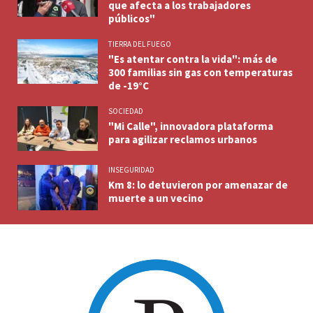
que afecta a los trabajadores
públicos"
TIERRA DEL FUEGO
"Es atentar contra la vida": más de
300 familias sin gas con temperaturas
de -19°C
SOCIEDAD
"Mi Calle", innovadora plataforma
para agilizar reclamos urbanos
INSEGURIDAD
Km 8: lo detuvieron por amenazar de
muerte a un vecino