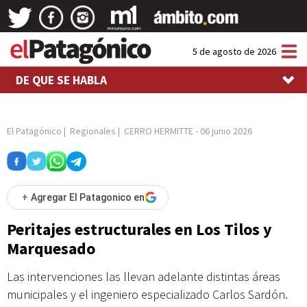
Tog
5 de agosto de 2026
nav
DE QUE SE HABLA
El Patagónico
|
Regionales
|
CERRO HERMITTE
-
06 junio 2026
+
Agregar El Patagonico en
Peritajes estructurales en Los Tilos y
Marquesado
Las intervenciones las llevan adelante distintas áreas
municipales y el ingeniero especializado Carlos Sardón.