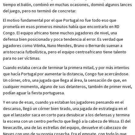
tiempo el balón, combinó en muchas ocasiones, dominó algunos lances
del juego, pero no terminó de concretar.
El motivo fundamental por el que Portugal no fue todo eso que
prometía en esos primeros minutos había que encontrarlo en RD
Congo. El equipo africano tiene muchos jugadores de nivel, una
defensa bien posicionada y poca tendencia al error. Es verdad que
jugadores como Vitinha, Nuno Mendes, Bruno o Bernardo suenan a
aristocracia futbolística, pero el equipo centroafricano tiene talento
para no ser víctimas.
Cuando estaba cerca de terminar la primera mitad, y por más intentos
que hacía Portugal por aumentar la distancia, Congo fue acercándose.
Un córner, otro, una jugada que llega al área, la sensación de que, en
cualquier momento, alguno de sus delanteros, también de primer nivel,
podían aguar la fiesta portuguesa.
Y en una de esas, cuando ya estaban los jugadores pensando en el
descanso, llegó un córner bien tirado, una jugada de estrategia en el
que el lanzador saca en corto para desubicar a los defensas y termina
la escena con un centro perfecto que llegó a la cabeza de Wissa. El del
Newcastle, una de las estrellas del equipo, devuelve el cabezazo de
Neves con uno de su propia cosecha. Era el empate, con todo lo que