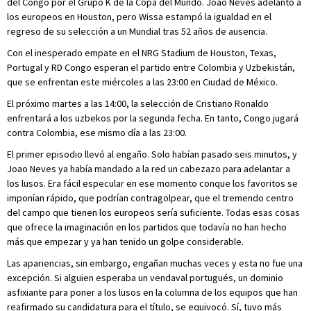
del Congo por el Grupo K de la Copa del Mundo. Joao Neves adelantó a
los europeos en Houston, pero Wissa estampó la igualdad en el
regreso de su selección a un Mundial tras 52 años de ausencia.
Con el inesperado empate en el NRG Stadium de Houston, Texas,
Portugal y RD Congo esperan el partido entre Colombia y Uzbekistán,
que se enfrentan este miércoles a las 23:00 en Ciudad de México.
El próximo martes a las 14:00, la selección de Cristiano Ronaldo
enfrentará a los uzbekos por la segunda fecha. En tanto, Congo jugará
contra Colombia, ese mismo día a las 23:00.
El primer episodio llevó al engaño. Solo habían pasado seis minutos, y
Joao Neves ya había mandado a la red un cabezazo para adelantar a
los lusos. Era fácil especular en ese momento conque los favoritos se
imponían rápido, que podrían contragolpear, que el tremendo centro
del campo que tienen los europeos sería suficiente. Todas esas cosas
que ofrece la imaginación en los partidos que todavía no han hecho
más que empezar y ya han tenido un golpe considerable.
Las apariencias, sin embargo, engañan muchas veces y esta no fue una
excepción. Si alguien esperaba un vendaval portugués, un dominio
asfixiante para poner a los lusos en la columna de los equipos que han
reafirmado su candidatura para el título, se equivocó. Sí, tuvo más