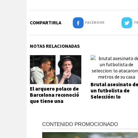
COMPARTIRLA
FACEBOOK
TW
NOTAS RELACIONADAS
Brutal asesinato d
El arquero polaco de
un futbolista de
Barcelona reconoció
Selección: lo
que tiene una
atacaron a metros
adicción que no
de su casa
puede ni quiere
controlar