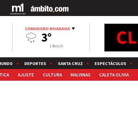
COMODORO RIVADAVIA
3°
14km/h
MUNDO
DEPORTES
SANTA CRUZ
ESPECTÁCULOS
TICA
AJUSTE
CULTURA
MALVINAS
CALETA OLIVIA