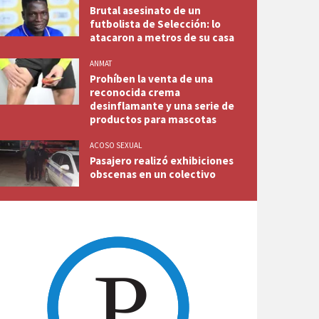
Brutal asesinato de un
futbolista de Selección: lo
atacaron a metros de su casa
ANMAT
Prohíben la venta de una
reconocida crema
desinflamante y una serie de
productos para mascotas
ACOSO SEXUAL
Pasajero realizó exhibiciones
obscenas en un colectivo