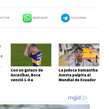
ITTER
WHATSAPP
TELEGRAM
e
Con un golazo de
La judoca Samantha
Ascacíbar, Boca
Acosta palpita el
venció 1-0 a
Mundial de Ecuador
Estudiantes