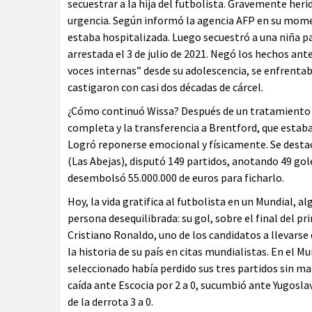
secuestrar a la hija del futbolista. Gravemente heri
urgencia. Según informó la agencia AFP en su momen
estaba hospitalizada. Luego secuestró a una niña para
arrestada el 3 de julio de 2021. Negó los hechos ante
voces internas” desde su adolescencia, se enfrentab
castigaron con casi dos décadas de cárcel.
¿Cómo continuó Wissa? Después de un tratamiento ex
completa y la transferencia a Brentford, que estaba
Logró reponerse emocional y físicamente. Se desta
(Las Abejas), disputó 149 partidos, anotando 49 gole
desembolsó 55.000.000 de euros para ficharlo.
Hoy, la vida gratifica al futbolista en un Mundial,
persona desequilibrada: su gol, sobre el final del p
Cristiano Ronaldo, uno de los candidatos a llevars
la historia de su país en citas mundialistas. En el M
seleccionado había perdido sus tres partidos sin ma
caída ante Escocia por 2 a 0, sucumbió ante Yugoslav
de la derrota 3 a 0.