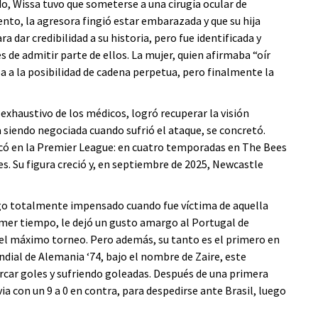
do, Wissa tuvo que someterse a una cirugía ocular de
to, la agresora fingió estar embarazada y que su hija
 dar credibilidad a su historia, pero fue identificada y
s de admitir parte de ellos. La mujer, quien afirmaba “oír
a a la posibilidad de cadena perpetua, pero finalmente la
haustivo de los médicos, logró recuperar la visión
 siendo negociada cuando sufrió el ataque, se concretó.
có en la Premier League: en cuatro temporadas en The Bees
s. Su figura creció y, en septiembre de 2025, Newcastle
 algo totalmente impensado cuando fue víctima de aquella
rimer tiempo, le dejó un gusto amargo al Portugal de
e el máximo torneo. Pero además, su tanto es el primero en
undial de Alemania ‘74, bajo el nombre de Zaire, este
rcar goles y sufriendo goleadas. Después de una primera
ia con un 9 a 0 en contra, para despedirse ante Brasil, luego