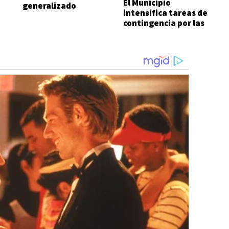
El Municipio
generalizado
intensifica tareas de
apagón
contingencia por las
lluvias