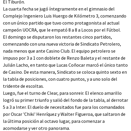
El Tiburón.
La cuarta fecha se jugó íntegramente en el gimnasio del
Complejo Ingeniero Luis Huergo de Kilómetro 3, comenzando
con un único partido que tuvo como protagonista al actual
campeón UOCRA, que le empató 8 a 8 a Locos por el Fútbol.
El domingo se disputaron los restantes cinco partidos,
comenzando con una nueva victoria de Sindicato Petrolero,
nada menos que ante Casino Club. El equipo petrolero se
impuso por 3 a 1 con doblete de Renzo Baleta y el restante de
Julián Lacho, en tanto que Lucas Coñocar marcó el único tanto
de Casino. De esta manera, Sindicato se coloca quinto sexto en
la tabla de posiciones, con cuatro puntos, y a uno solo del
tridente de escoltas.
Luego, fue el turno de Clear, para sonreir. El elenco amarillo
logró su primer triunfo y salió del fondo de la tabla, al derrotar
5 a 3 a Inter. El duelo de necesitados fue para los comandados
por Oscar 'Chiki' Henríquez y Walter Figueroa, que saltaron de
la última posición al octavo lugar, para comenzar a
acomodarse y ver otro panorama.