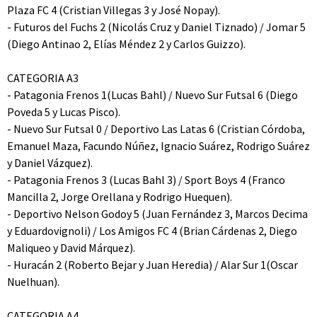
Plaza FC 4 (Cristian Villegas 3 y José Nopay).
- Futuros del Fuchs 2 (Nicolás Cruz y Daniel Tiznado) / Jomar 5
(Diego Antinao 2, Elías Méndez 2 y Carlos Guizzo).
CATEGORIA A3
- Patagonia Frenos 1(Lucas Bahl) / Nuevo Sur Futsal 6 (Diego
Poveda 5 y Lucas Pisco).
- Nuevo Sur Futsal 0 / Deportivo Las Latas 6 (Cristian Córdoba,
Emanuel Maza, Facundo Núñez, Ignacio Suárez, Rodrigo Suárez
y Daniel Vázquez).
- Patagonia Frenos 3 (Lucas Bahl 3) / Sport Boys 4 (Franco
Mancilla 2, Jorge Orellana y Rodrigo Huequen).
- Deportivo Nelson Godoy 5 (Juan Fernández 3, Marcos Decima
y Eduardovignoli) / Los Amigos FC 4 (Brian Cárdenas 2, Diego
Maliqueo y David Márquez).
- Huracán 2 (Roberto Bejar y Juan Heredia) / Alar Sur 1(Oscar
Nuelhuan).
CATEGORIA A4