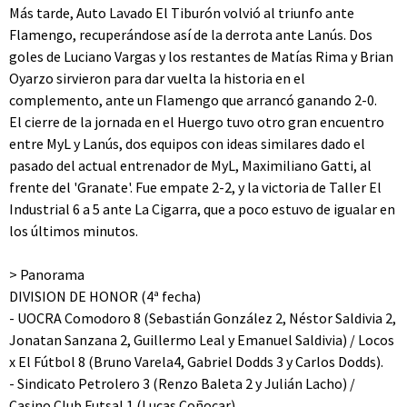
Más tarde, Auto Lavado El Tiburón volvió al triunfo ante
Flamengo, recuperándose así de la derrota ante Lanús. Dos
goles de Luciano Vargas y los restantes de Matías Rima y Brian
Oyarzo sirvieron para dar vuelta la historia en el
complemento, ante un Flamengo que arrancó ganando 2-0.
El cierre de la jornada en el Huergo tuvo otro gran encuentro
entre MyL y Lanús, dos equipos con ideas similares dado el
pasado del actual entrenador de MyL, Maximiliano Gatti, al
frente del 'Granate'. Fue empate 2-2, y la victoria de Taller El
Industrial 6 a 5 ante La Cigarra, que a poco estuvo de igualar en
los últimos minutos.
> Panorama
DIVISION DE HONOR (4ª fecha)
- UOCRA Comodoro 8 (Sebastián González 2, Néstor Saldivia 2,
Jonatan Sanzana 2, Guillermo Leal y Emanuel Saldivia) / Locos
x El Fútbol 8 (Bruno Varela4, Gabriel Dodds 3 y Carlos Dodds).
- Sindicato Petrolero 3 (Renzo Baleta 2 y Julián Lacho) /
Casino Club Futsal 1 (Lucas Coñocar).