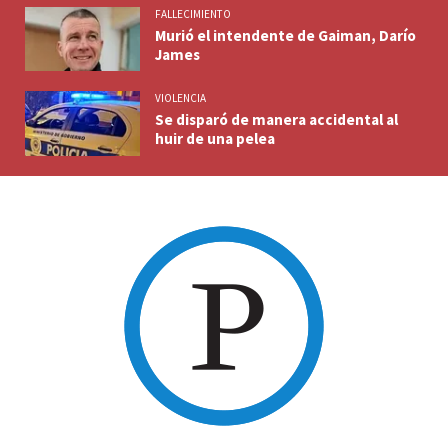
FALLECIMIENTO
Murió el intendente de Gaiman, Darío
James
VIOLENCIA
Se disparó de manera accidental al
huir de una pelea