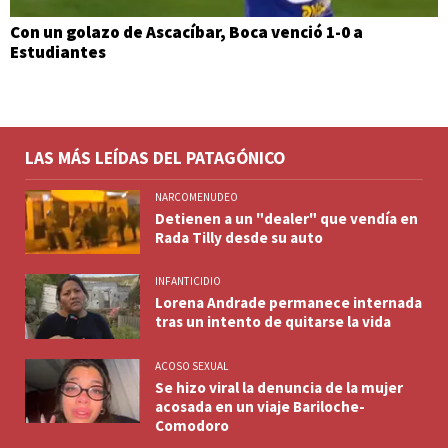
Con un golazo de Ascacíbar, Boca venció 1-0 a
Estudiantes
LAS MÁS LEÍDAS DEL PATAGÓNICO
NARCOMENUDEO
Detienen a un "dealer" que vendía en
Rada Tilly desde su auto
INFANTICIDIO
Lorena Andrade permanece internada
tras un intento de quitarse la vida
ACOSO SEXUAL
Se hizo viral la denuncia de la mujer
acosada en un viaje Bariloche-
Comodoro