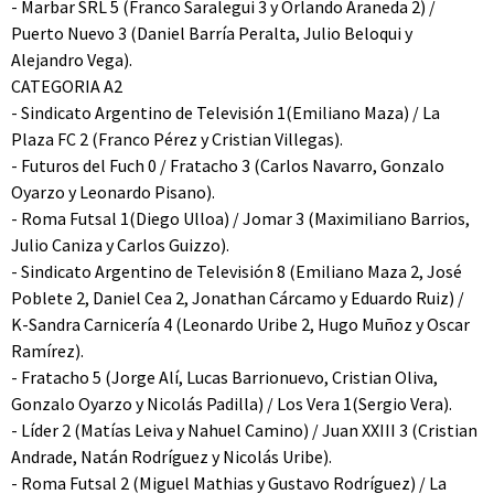
- Marbar SRL 5 (Franco Saralegui 3 y Orlando Araneda 2) /
Puerto Nuevo 3 (Daniel Barría Peralta, Julio Beloqui y
Alejandro Vega).
CATEGORIA A2
- Sindicato Argentino de Televisión 1(Emiliano Maza) / La
Plaza FC 2 (Franco Pérez y Cristian Villegas).
- Futuros del Fuch 0 / Fratacho 3 (Carlos Navarro, Gonzalo
Oyarzo y Leonardo Pisano).
- Roma Futsal 1(Diego Ulloa) / Jomar 3 (Maximiliano Barrios,
Julio Caniza y Carlos Guizzo).
- Sindicato Argentino de Televisión 8 (Emiliano Maza 2, José
Poblete 2, Daniel Cea 2, Jonathan Cárcamo y Eduardo Ruiz) /
K-Sandra Carnicería 4 (Leonardo Uribe 2, Hugo Muñoz y Oscar
Ramírez).
- Fratacho 5 (Jorge Alí, Lucas Barrionuevo, Cristian Oliva,
Gonzalo Oyarzo y Nicolás Padilla) / Los Vera 1(Sergio Vera).
- Líder 2 (Matías Leiva y Nahuel Camino) / Juan XXIII 3 (Cristian
Andrade, Natán Rodríguez y Nicolás Uribe).
- Roma Futsal 2 (Miguel Mathias y Gustavo Rodríguez) / La