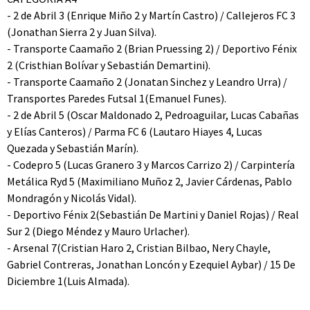
- 2 de Abril 3 (Enrique Miño 2 y Martín Castro) / Callejeros FC 3
(Jonathan Sierra 2 y Juan Silva).
- Transporte Caamaño 2 (Brian Pruessing 2) / Deportivo Fénix
2 (Cristhian Bolívar y Sebastián Demartini).
- Transporte Caamaño 2 (Jonatan Sinchez y Leandro Urra) /
Transportes Paredes Futsal 1(Emanuel Funes).
- 2 de Abril 5 (Oscar Maldonado 2, Pedroaguilar, Lucas Cabañas
y Elías Canteros) / Parma FC 6 (Lautaro Hiayes 4, Lucas
Quezada y Sebastián Marín).
- Codepro 5 (Lucas Granero 3 y Marcos Carrizo 2) / Carpintería
Metálica Ryd 5 (Maximiliano Muñoz 2, Javier Cárdenas, Pablo
Mondragón y Nicolás Vidal).
- Deportivo Fénix 2(Sebastián De Martini y Daniel Rojas) / Real
Sur 2 (Diego Méndez y Mauro Urlacher).
- Arsenal 7(Cristian Haro 2, Cristian Bilbao, Nery Chayle,
Gabriel Contreras, Jonathan Loncón y Ezequiel Aybar) / 15 De
Diciembre 1(Luis Almada).