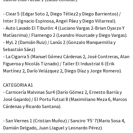
- Clear 5 (Edgar Soto 2, Diego Téllez2 y Diego Barrientos) /
Inter 3 (Ignacio Espinosa, Angel Páez y Diego Villarreal).
- Auto Lavado El Tiburón: 4 (Luciano Vargas 2-Brian Oyarzo Y
Matíasrima) / Flamengo 2 (Leandro Hourcade y Diego Vargas).
- MyL 2 (Damián Ruiz) / Lanús 2 (Gonzalo Manquemilla y
Sebastián Sáez)
- La Cigarra 5 (Manuel Gómez Cárdenas 2, José Contreras, Alan
Figueroa y Nicolás Tiznado) / Taller El Industrial 6 (Erik
Martínez 2, Darío Velázquez 2, Diego Díaz y Jorge Romero).
CATEGORIA A1
- Carnicería Malvinas Sur4 (Darío Gómez 2, Ernesto Barría y
José Gajardo) / El Portu Futsal 8 (Maximiliano Meza 6, Marcos
Cárdenas y Ricardo Santana).
- San Viernes 1 (Cristian Muñoz) / Sanciro 'F5' 7(Mario Sosa 4,
Damián Delgado, Juan Llaguel y Leonardo Pérez).