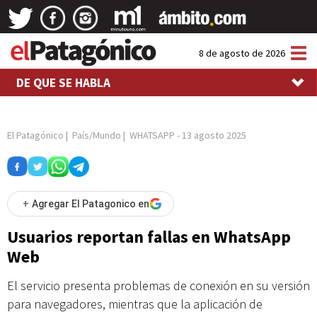
Tog
8 de agosto de 2026
nav
DE QUE SE HABLA
El Patagónico
|
País/Mundo
|
WHATSAPP
-
13 agosto 2025
+
Agregar El Patagonico en
Usuarios reportan fallas en WhatsApp
Web
El servicio presenta problemas de conexión en su versión
para navegadores, mientras que la aplicación de