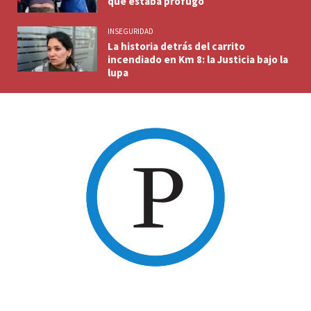
que estaba prófugo
INSEGURIDAD
La historia detrás del carrito
incendiado en Km 8: la Justicia bajo la
lupa