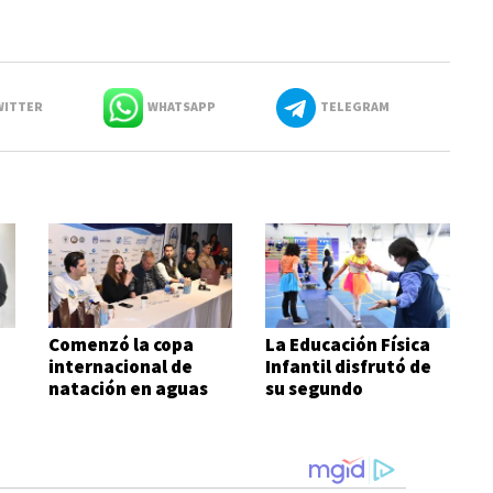
ITTER
WHATSAPP
TELEGRAM
Comenzó la copa
La Educación Física
internacional de
Infantil disfrutó de
natación en aguas
su segundo
frías
encuentro