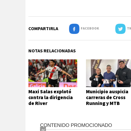
COMPARTIRLA
FACEBOOK
TW
NOTAS RELACIONADAS
Maxi Salas explotó
Municipio auspicia
contra la dirigencia
carreras de Cross
de River
Running y MTB