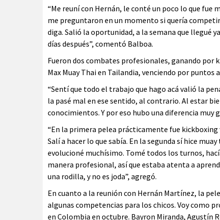
“Me reuní con Hernán, le conté un poco lo que fue m
me preguntaron en un momento si quería competir. C
diga. Salió la oportunidad, a la semana que llegué 
días después”, comentó Balboa.
Fueron dos combates profesionales, ganando por kn
Max Muay Thai en Tailandia, venciendo por puntos a
“Sentí que todo el trabajo que hago acá valió la pe
la pasé mal en ese sentido, al contrario. Al estar b
conocimientos. Y por eso hubo una diferencia muy gr
“En la primera pelea prácticamente fue kickboxing 
Salí a hacer lo que sabía. En la segunda sí hice muay
evolucioné muchísimo. Tomé todos los turnos, hacía
manera profesional, así que estaba atenta a apre
una rodilla, y no es joda”, agregó.
En cuanto a la reunión con Hernán Martínez, la pe
algunas competencias para los chicos. Voy como p
en Colombia en octubre. Bayron Miranda, Agustín Ro