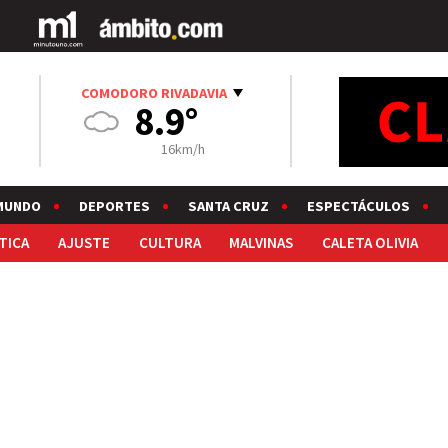
COMODORO RIVADAVIA
8.9°
16km/h
MUNDO
DEPORTES
SANTA CRUZ
ESPECTÁCULOS
TICA
AJUSTE
CULTURA
MALVINAS
CALETA OLIVIA