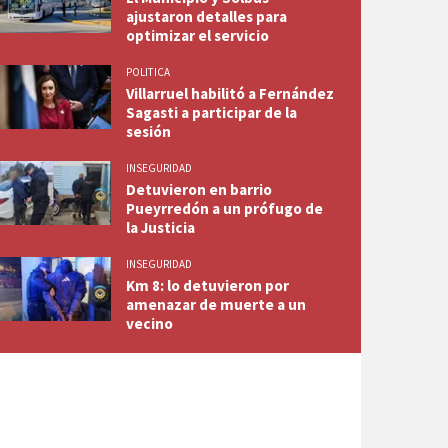
ajustaron detalles para
optimizar el servicio
POLITICA
Villarruel habilitó a Fernández
Sagasti a participar de la
sesión
INSEGURIDAD
Detuvieron en barrio
Pueyrredón a un prófugo de
la Justicia
INSEGURIDAD
Km 8: lo detuvieron por
amenazar de muerte a un
vecino