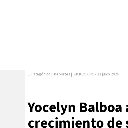
El Patagónico
|
Deportes
|
KICKBOXING
-
23 junio 2026
Yocelyn Balboa 
crecimiento de 