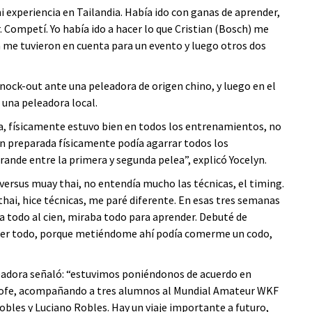
i experiencia en Tailandia. Había ido con ganas de aprender,
ompetí. Yo había ido a hacer lo que Cristian (Bosch) me
ya me tuvieron en cuenta para un evento y luego otros dos
ock-out ante una peleadora de origen chino, y luego en el
 una peleadora local.
na, físicamente estuvo bien en todos los entrenamientos, no
ien preparada físicamente podía agarrar todos los
ande entre la primera y segunda pelea”, explicó Yocelyn.
versus muay thai, no entendía mucho las técnicas, el timing.
 thai, hice técnicas, me paré diferente. En esas tres semanas
 todo al cien, miraba todo para aprender. Debuté de
nder todo, porque metiéndome ahí podía comerme un codo,
leadora señaló: “estuvimos poniéndonos de acuerdo en
rofe, acompañando a tres alumnos al Mundial Amateur WKF
bles y Luciano Robles. Hay un viaje importante a futuro,