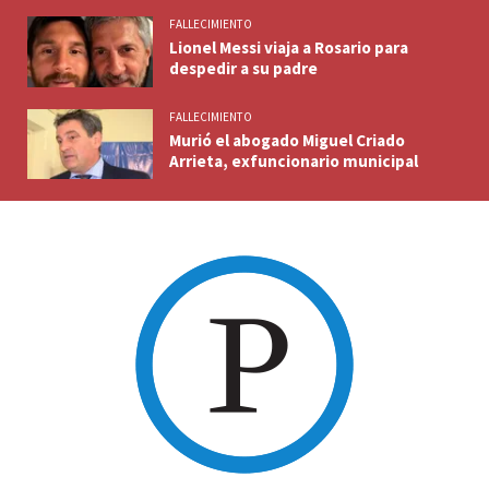
FALLECIMIENTO
Lionel Messi viaja a Rosario para
despedir a su padre
FALLECIMIENTO
Murió el abogado Miguel Criado
Arrieta, exfuncionario municipal