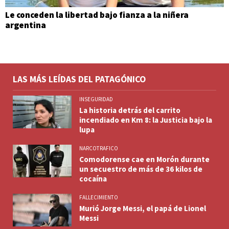
Le conceden la libertad bajo fianza a la niñera
argentina
LAS MÁS LEÍDAS DEL PATAGÓNICO
INSEGURIDAD
La historia detrás del carrito
incendiado en Km 8: la Justicia bajo la
lupa
NARCOTRAFICO
Comodorense cae en Morón durante
un secuestro de más de 36 kilos de
cocaína
FALLECIMIENTO
Murió Jorge Messi, el papá de Lionel
Messi