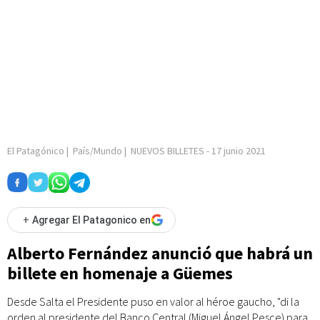
El Patagónico
|
País/Mundo
|
NUEVOS BILLETES
-
17 junio 2021
+
Agregar El Patagonico en
Alberto Fernández anunció que habrá un
billete en homenaje a Güemes
Desde Salta el Presidente puso en valor al héroe gaucho, "di la
orden al presidente del Banco Central (Miguel Ángel Pesce) para