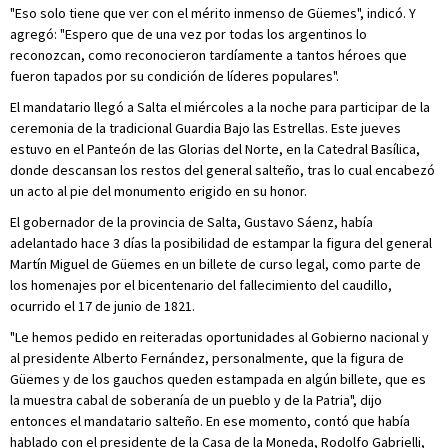
"Eso solo tiene que ver con el mérito inmenso de Güemes", indicó. Y
agregó: "Espero que de una vez por todas los argentinos lo
reconozcan, como reconocieron tardíamente a tantos héroes que
fueron tapados por su condición de líderes populares".
El mandatario llegó a Salta el miércoles a la noche para participar de la
ceremonia de la tradicional Guardia Bajo las Estrellas. Este jueves
estuvo en el Panteón de las Glorias del Norte, en la Catedral Basílica,
donde descansan los restos del general salteño, tras lo cual encabezó
un acto al pie del monumento erigido en su honor.
El gobernador de la provincia de Salta, Gustavo Sáenz, había
adelantado hace 3 días la posibilidad de estampar la figura del general
Martín Miguel de Güemes en un billete de curso legal, como parte de
los homenajes por el bicentenario del fallecimiento del caudillo,
ocurrido el 17 de junio de 1821.
"Le hemos pedido en reiteradas oportunidades al Gobierno nacional y
al presidente Alberto Fernández, personalmente, que la figura de
Güemes y de los gauchos queden estampada en algún billete, que es
la muestra cabal de soberanía de un pueblo y de la Patria", dijo
entonces el mandatario salteño. En ese momento, contó que había
hablado con el presidente de la Casa de la Moneda, Rodolfo Gabrielli,