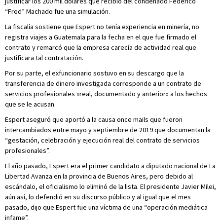
justificar los 200 mil dólares que recibió del condenado Federico
“Fred” Machado fue una simulación.
La fiscalía sostiene que Espert no tenía experiencia en minería, no
registra viajes a Guatemala para la fecha en el que fue firmado el
contrato y remarcó que la empresa carecía de actividad real que
justificara tal contratación.
Por su parte, el exfuncionario sostuvo en su descargo que la
transferencia de dinero investigada corresponde a un contrato de
servicios profesionales «real, documentado y anterior» a los hechos
que se le acusan.
Espert aseguró que aportó a la causa once mails que fueron
intercambiados entre mayo y septiembre de 2019 que documentan la
“gestación, celebración y ejecución real del contrato de servicios
profesionales”.
El año pasado, Espert era el primer candidato a diputado nacional de La
Libertad Avanza en la provincia de Buenos Aires, pero debido al
escándalo, el oficialismo lo eliminó de la lista. El presidente Javier Milei,
aún así, lo defendió en su discurso público y al igual que el mes
pasado, dijo que Espert fue una víctima de una “operación mediática
infame”.