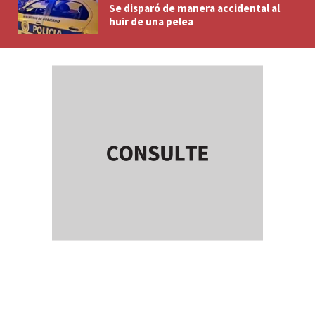
Se disparó de manera accidental al
huir de una pelea