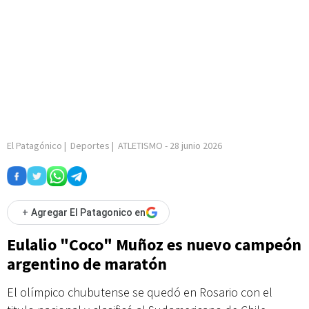
El Patagónico
|
Deportes
|
ATLETISMO
-
28 junio 2026
+
Agregar El Patagonico en
Eulalio "Coco" Muñoz es nuevo campeón
argentino de maratón
El olímpico chubutense se quedó en Rosario con el