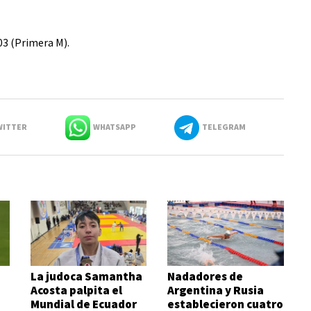
03 (Primera M).
ITTER
WHATSAPP
TELEGRAM
La judoca Samantha
Nadadores de
Acosta palpita el
Argentina y Rusia
Mundial de Ecuador
establecieron cuatro