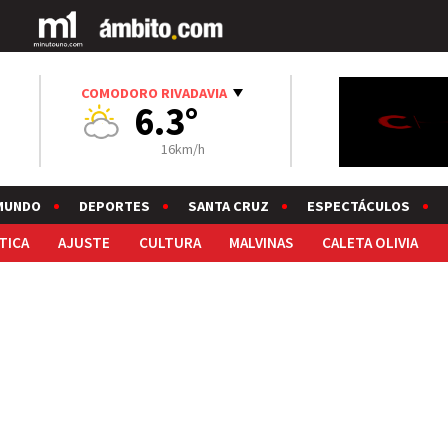
COMODORO RIVADAVIA
6.3°
16km/h
MUNDO
DEPORTES
SANTA CRUZ
ESPECTÁCULOS
TICA
AJUSTE
CULTURA
MALVINAS
CALETA OLIVIA