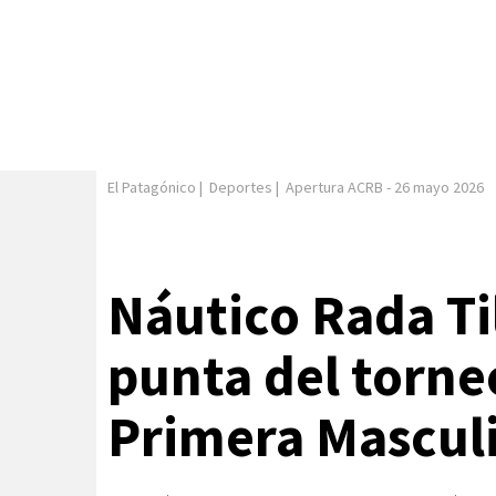
El Patagónico
|
Deportes
|
Apertura ACRB
-
26 mayo 2026
Náutico Rada Til
punta del torne
Primera Mascul