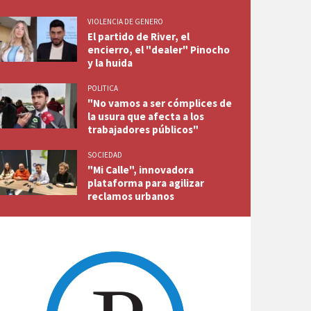
VIOLENCIA DE GENERO
El partido de River, el
encierro, el "dealer" Pinocho
y la huida
POLITICA
"No vamos a ser cómplices de
la usura que afecta a los
trabajadores públicos"
SOCIEDAD
"Mi Calle", innovadora
plataforma para agilizar
reclamos urbanos