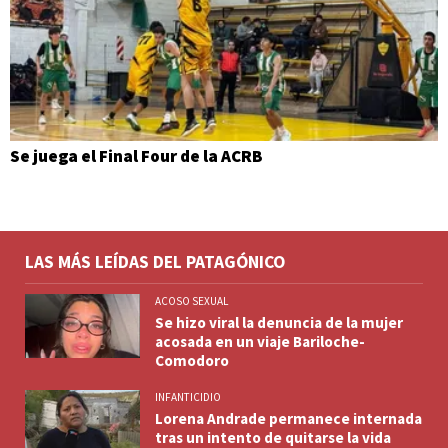
Se juega el Final Four de la ACRB
LAS MÁS LEÍDAS DEL PATAGÓNICO
ACOSO SEXUAL
Se hizo viral la denuncia de la mujer
acosada en un viaje Bariloche-
Comodoro
INFANTICIDIO
Lorena Andrade permanece internada
tras un intento de quitarse la vida