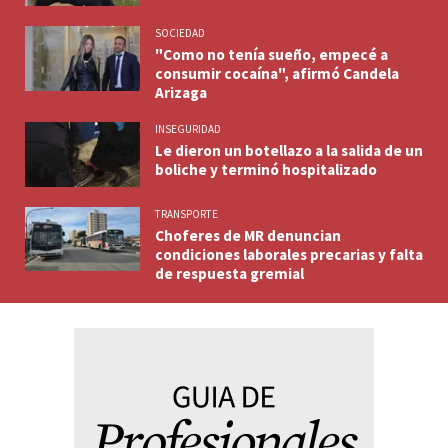
SOCIEDAD
"Como no tenía sueño, empecé a
consumir cocaína", afirmó Candela
Arizaga
INSEGURIDAD
Le dieron un botellazo a la salida de un
boliche y terminó hospitalizado
TRANSPORTE
Choferes de MR denuncian
condiciones laborales precarias y falta
de respuesta gremial