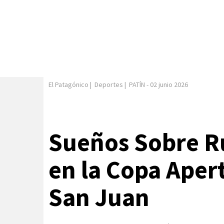
El Patagónico
|
Deportes
|
PATÍN
-
02 junio 2026
Sueños Sobre R
en la Copa Aper
San Juan