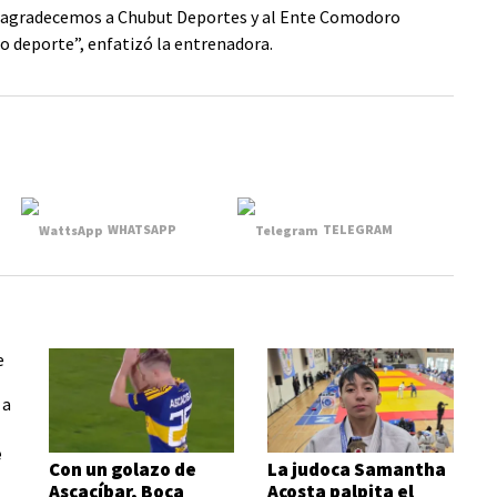
n agradecemos a Chubut Deportes y al Ente Comodoro
 deporte”, enfatizó la entrenadora.
WHATSAPP
TELEGRAM
e
Con un golazo de
La judoca Samantha
Ascacíbar, Boca
Acosta palpita el