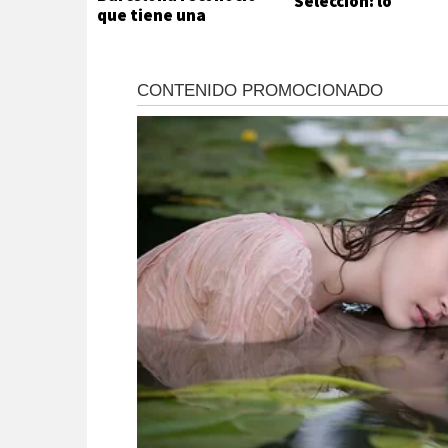
Selección: lo
que tiene una
atacaron a metros
adicción que no
de su casa
puede ni quiere
controlar