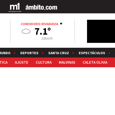
COMODORO RIVADAVIA
7.1°
22km/h
MUNDO
DEPORTES
SANTA CRUZ
ESPECTÁCULOS
TICA
AJUSTE
CULTURA
MALVINAS
CALETA OLIVIA