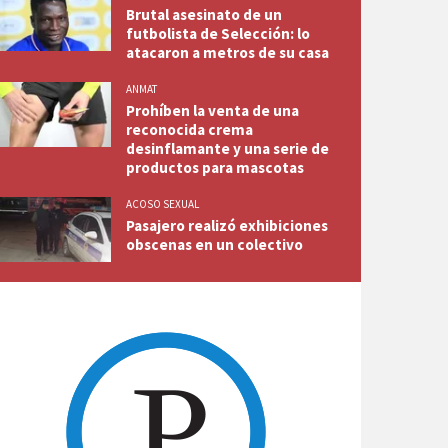
Brutal asesinato de un
futbolista de Selección: lo
atacaron a metros de su casa
ANMAT
Prohíben la venta de una
reconocida crema
desinflamante y una serie de
productos para mascotas
ACOSO SEXUAL
Pasajero realizó exhibiciones
obscenas en un colectivo