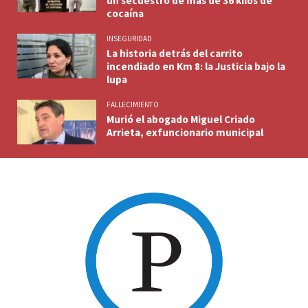
un secuestro de más de 36 kilos de
cocaína
INSEGURIDAD
La historia detrás del carrito
incendiado en Km 8: la Justicia bajo la
lupa
FALLECIMIENTO
Murió el abogado Miguel Criado
Arrieta, exfuncionario municipal