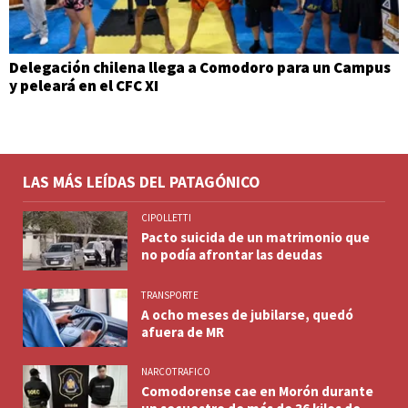
Delegación chilena llega a Comodoro para un Campus
y peleará en el CFC XI
LAS MÁS LEÍDAS DEL PATAGÓNICO
CIPOLLETTI
Pacto suicida de un matrimonio que
no podía afrontar las deudas
TRANSPORTE
A ocho meses de jubilarse, quedó
afuera de MR
NARCOTRAFICO
Comodorense cae en Morón durante