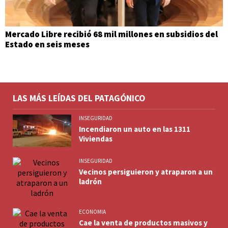
Mercado Libre recibió 68 mil millones en subsidios del
Estado en seis meses
LAS MÁS LEÍDAS DEL PATAGÓNICO
INSEGURIDAD
Incendiaron un auto en las 1311
Viviendas
INSEGURIDAD
Vecinos persiguieron y atraparon a un
ladrón
ECONOMIA
Cae la venta de productos masivos y