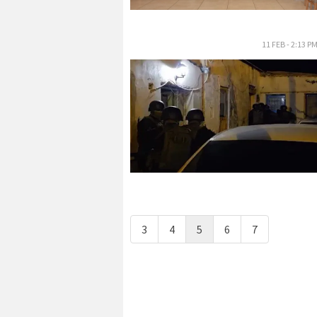
11 FEB - 2:13 P
3
4
5
6
7