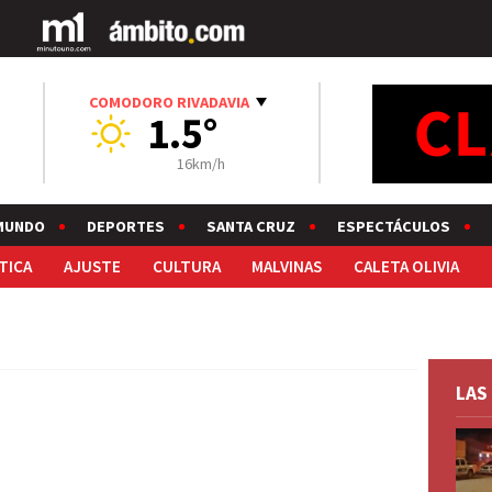
COMODORO RIVADAVIA
1.5°
16km/h
MUNDO
DEPORTES
SANTA CRUZ
ESPECTÁCULOS
TICA
AJUSTE
CULTURA
MALVINAS
CALETA OLIVIA
LAS