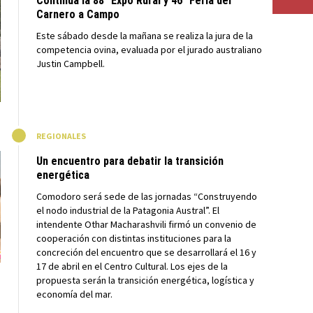
Continúa la 88° Expo Rural y 46° Feria del
Carnero a Campo
Este sábado desde la mañana se realiza la jura de la
competencia ovina, evaluada por el jurado australiano
Justin Campbell.
M
REGIONALES
Un encuentro para debatir la transición
energética
Comodoro será sede de las jornadas “Construyendo
el nodo industrial de la Patagonia Austral”. El
intendente Othar Macharashvili firmó un convenio de
cooperación con distintas instituciones para la
concreción del encuentro que se desarrollará el 16 y
17 de abril en el Centro Cultural. Los ejes de la
propuesta serán la transición energética, logística y
economía del mar.