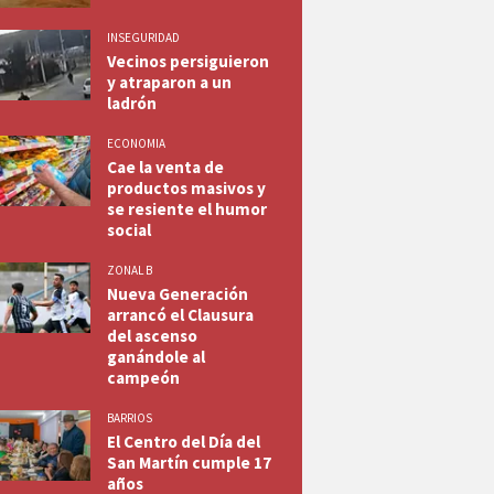
INSEGURIDAD
Vecinos persiguieron
y atraparon a un
ladrón
ECONOMIA
Cae la venta de
productos masivos y
se resiente el humor
social
ZONAL B
Nueva Generación
arrancó el Clausura
del ascenso
ganándole al
campeón
BARRIOS
El Centro del Día del
San Martín cumple 17
años