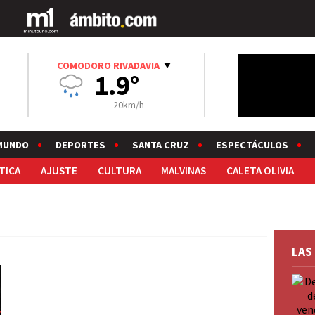
COMODORO RIVADAVIA
1.9°
20km/h
MUNDO
DEPORTES
SANTA CRUZ
ESPECTÁCULOS
TICA
AJUSTE
CULTURA
MALVINAS
CALETA OLIVIA
LAS