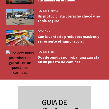
cuchillada en el cuello
INSEGURIDAD VIAL
Un motociclista borracho chocó y no
tenía seguro
ECONOMIA
Cae la venta de productos masivos y
se resiente el humor social
INSEGURIDAD
Dos detenidos por robar una garrafa
en un puesto de comidas