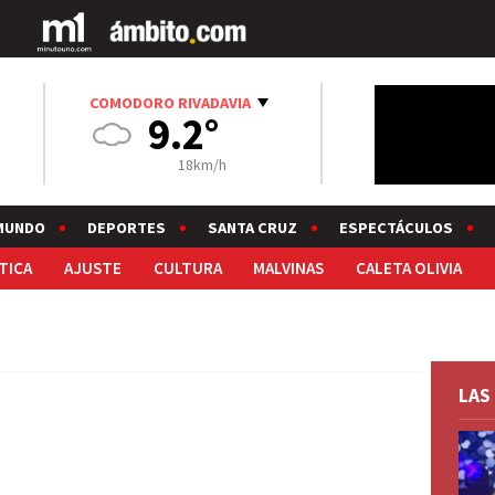
COMODORO RIVADAVIA
9.2°
18km/h
MUNDO
DEPORTES
SANTA CRUZ
ESPECTÁCULOS
TICA
AJUSTE
CULTURA
MALVINAS
CALETA OLIVIA
LAS