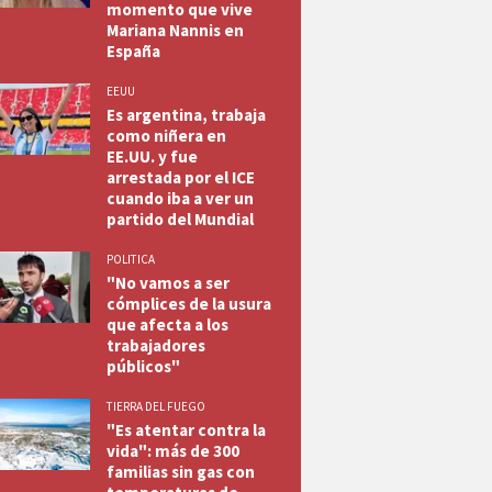
momento que vive
Mariana Nannis en
España
EEUU
Es argentina, trabaja
como niñera en
EE.UU. y fue
arrestada por el ICE
cuando iba a ver un
partido del Mundial
POLITICA
"No vamos a ser
cómplices de la usura
que afecta a los
trabajadores
públicos"
TIERRA DEL FUEGO
"Es atentar contra la
vida": más de 300
familias sin gas con